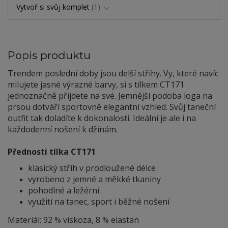
Vytvoř si svůj komplet
1
Popis produktu
Trendem poslední doby jsou delší střihy. Vy, které navíc
milujete jasné výrazné barvy, si s tílkem CT171
jednoznačně přijdete na své. Jemnější podoba loga na
prsou dotváří sportovně elegantní vzhled. Svůj taneční
outfit tak doladíte k dokonalosti. Ideální je ale i na
každodenní nošení k džínám.
Přednosti tílka CT171
klasický střih v prodloužené délce
vyrobeno z jemné a měkké tkaniny
pohodlné a ležérní
využití na tanec, sport i běžné nošení
Materiál: 92 % viskoza, 8 % elastan