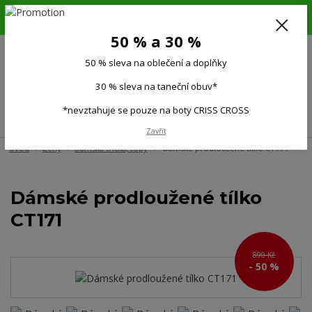
6.-16.8.26. DOVOLENÁ !!! 50 % SLEVA na všechno oblečení a doplňky !!!
30 % SLEVA na taneční obuv*!!!
50 % a 30 %
725 279 951
(Po-Pá 9:00-15.00)
50 % sleva na oblečení a doplňky
0
0 Kč
30 % sleva na taneční obuv*
*nevztahuje se pouze na boty CRISS CROSS
Menu
Zavřít
Úvod
Ženy
Dámská trička, topy
Dámské prodloužené tílko CT171
Dámské prodloužené tílko
CT171
890 Kč
- 50 %