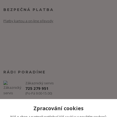
BEZPEČNÁ PLATBA
Platby kartou a on-line převody
RÁDI PORADÍME
Zákaznický servis
725 279 951
(Po-Pá 9:00-15.00)
info@freestyle-dance.cz
Zpracování cookies
Náš e-shop a partneři potřebují Váš
souhlas
s použitím souborů