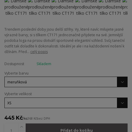
Trendem poslední doby jsou delší střihy. Vy, které navíc milujete jasné
výrazné barvy, si s tílkem CT171 jednoznačně přijdete na své. Jemnější
podoba loga na prsou dotváří sportovně elegantní vzhled. Svůj taneční
outfit tak doladíte k dokonalosti. Ideální je ale i na každodenní nošení k
džínám. Před...
celý popis
Dostupnost
Skladem
Vyberte barvu
Vyberte velikost
445 Kč
/
ks
368 Kč
bez DPH
Přidat do košíku