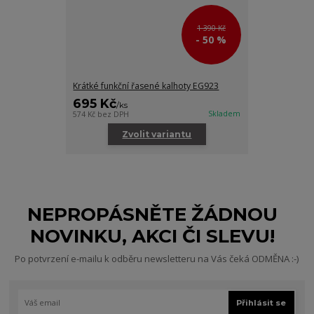
1 390 Kč
- 50 %
Krátké funkční řasené kalhoty EG923
695 Kč
/
ks
Skladem
574 Kč
bez DPH
Zvolit variantu
NEPROPÁSNĚTE ŽÁDNOU
NOVINKU, AKCI ČI SLEVU!
Po potvrzení e-mailu k odběru newsletteru na Vás čeká ODMĚNA :-)
Přihlásit se