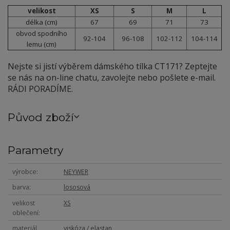
velikost
XS
S
M
L
délka (cm)
67
69
71
73
obvod spodního
92-104
96-108
102-112
104-114
lemu (cm)
Nejste si jistí výběrem dámského tílka CT171? Zeptejte
se nás na on-line chatu, zavolejte nebo pošlete e-mail.
RÁDI PORADÍME.
Původ zboží
Parametry
výrobce
NEYWER
barva
lososová
velikost
XS
oblečení
materiál
viskóza / elastan