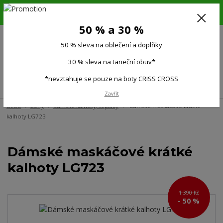
6.-16.8.26. DOVOLENÁ !!! 50 % SLEVA na všechno oblečení a doplňky !!!
30 % SLEVA na taneční obuv*!!!
50 % a 30 %
725 279 951
(Po-Pá 9:00-15.00)
50 % sleva na oblečení a doplňky
0
0 Kč
30 % sleva na taneční obuv*
*nevztahuje se pouze na boty CRISS CROSS
Menu
Zavřít
Úvod
Ženy
Dámské kalhoty, tepláky
Dámské maskáčové krátké
kalhoty LG723
Dámské maskáčové krátké
kalhoty LG723
1 390 Kč
- 50 %