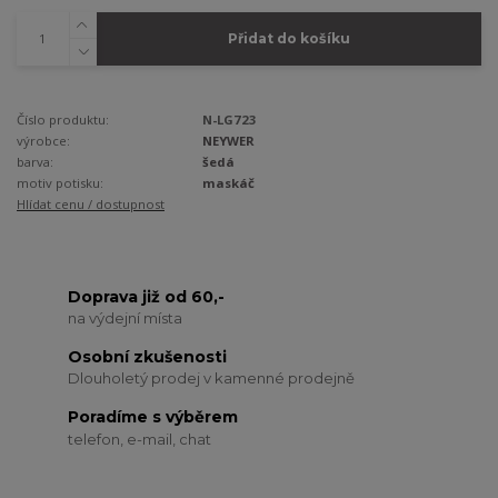
Přidat do košíku
Číslo produktu:
N-LG723
výrobce:
NEYWER
barva:
šedá
motiv potisku:
maskáč
Hlídat cenu / dostupnost
Doprava již od 60,-
na výdejní místa
Osobní zkušenosti
Dlouholetý prodej v kamenné prodejně
Poradíme s výběrem
telefon, e-mail, chat