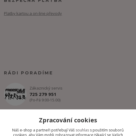
BEZPEČNÁ PLATBA
Platby kartou a on-line převody
RÁDI PORADÍME
Zákaznický servis
725 279 951
(Po-Pá 9:00-15.00)
info@freestyle-dance.cz
Zpracování cookies
Náš e-shop a partneři potřebují Váš
souhlas
s použitím souborů
cookies, aby Vám mohli zobrazovat informace týkající se Vašich