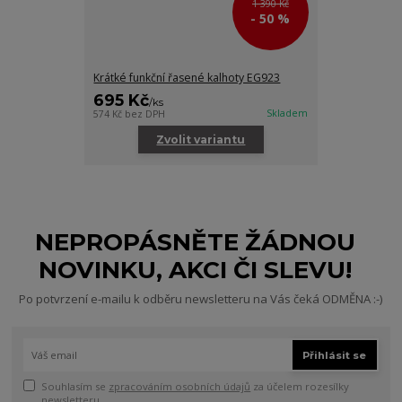
1 390 Kč
- 50 %
Krátké funkční řasené kalhoty EG923
695 Kč
/
ks
Skladem
574 Kč
bez DPH
Zvolit variantu
NEPROPÁSNĚTE ŽÁDNOU
NOVINKU, AKCI ČI SLEVU!
Po potvrzení e-mailu k odběru newsletteru na Vás čeká ODMĚNA :-)
Přihlásit se
Souhlasím se
zpracováním osobních údajů
za účelem rozesílky
newsletteru.