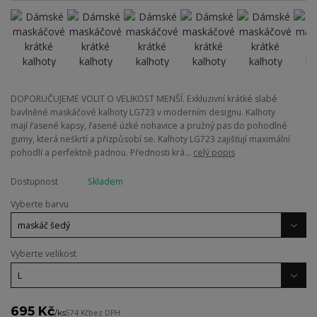
DOPORUČUJEME VOLIT O VELIKOST MENŠÍ. Exkluzivní krátké slabé
bavlněné maskáčové kalhoty LG723 v moderním designu. Kalhoty
mají řasené kapsy, řasené úzké nohavice a pružný pas do pohodlné
gumy, která neškrtí a přizpůsobí se. Kalhoty LG723 zajišťují maximální
pohodlí a perfektně padnou. Přednosti krá...
celý popis
Dostupnost
Skladem
Vyberte barvu
Vyberte velikost
695 Kč
/
ks
574 Kč
bez DPH