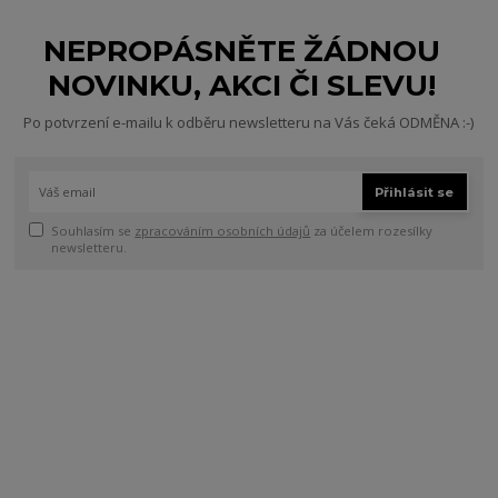
NEPROPÁSNĚTE ŽÁDNOU
NOVINKU, AKCI ČI SLEVU!
Po potvrzení e-mailu k odběru newsletteru na Vás čeká ODMĚNA :-)
Přihlásit se
Souhlasím se
zpracováním osobních údajů
za účelem rozesílky
newsletteru.