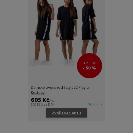
1 210 Kč
- 50 %
Dámské oversized šaty 522 Playful
Restday
605 Kč
/
ks
Skladem
500 Kč
bez DPH
Zvolit variantu