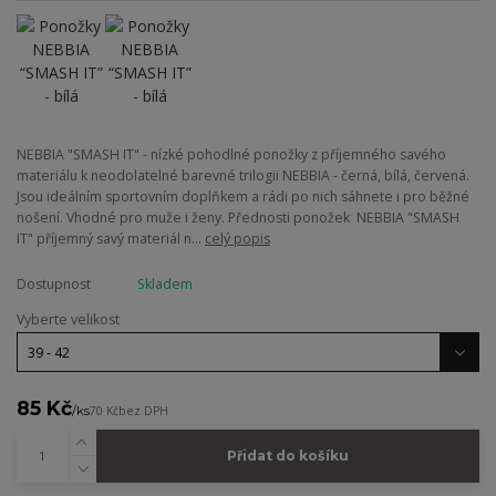
NEBBIA "SMASH IT" - nízké pohodlné ponožky z příjemného savého
materiálu k neodolatelné barevné trilogii NEBBIA - černá, bílá, červená.
Jsou ideálním sportovním doplňkem a rádi po nich sáhnete i pro běžné
nošení. Vhodné pro muže i ženy. Přednosti ponožek NEBBIA "SMASH
IT" příjemný savý materiál n...
celý popis
Dostupnost
Skladem
Vyberte velikost
85 Kč
/
ks
70 Kč
bez DPH
Přidat do košíku