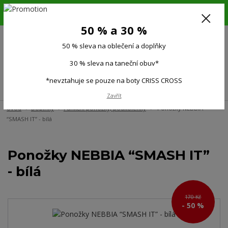
6.-16.8.26. DOVOLENÁ !!! 50 % SLEVA na všechno oblečení a doplňky !!!
30 % SLEVA na taneční obuv*!!!
50 % a 30 %
725 279 951
(Po-Pá 9:00-15.00)
50 % sleva na oblečení a doplňky
0
0 Kč
30 % sleva na taneční obuv*
*nevztahuje se pouze na boty CRISS CROSS
Menu
Zavřít
Úvod
Doplňky
Funkční ponožky, podkolenky
Ponožky NEBBIA
“SMASH IT” - bílá
Ponožky NEBBIA “SMASH IT”
- bílá
170 Kč
- 50 %