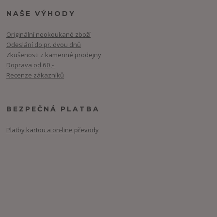
NAŠE VÝHODY
Originální neokoukané zboží
Odeslání do pr. dvou dnů
Zkušenosti z kamenné prodejny
Doprava od 60,-
Recenze zákazníků
BEZPEČNÁ PLATBA
Platby kartou a on-line převody