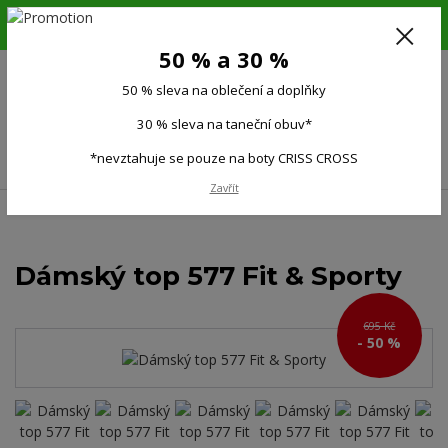
6.-16.8.26. DOVOLENÁ !!! 50 % SLEVA na všechno oblečení a doplňky !!!
30 % SLEVA na taneční obuv*!!!
50 % a 30 %
725 279 951
(Po-Pá 9:00-15.00)
50 % sleva na oblečení a doplňky
0
0 Kč
30 % sleva na taneční obuv*
Menu
*nevztahuje se pouze na boty CRISS CROSS
Zavřít
Úvod
Ženy
Dámská trička, topy
Dámský top 577 Fit & Sporty
Dámský top 577 Fit & Sporty
695 Kč
- 50 %