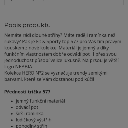
Popis produktu
Nemáte rádi dlouhé střihy? Máte raději ramínka než
rukávy? Pak je Fit & Sporty top 577 pro Vás tím pravým
kouskem z nové kolekce. Materiál je jemný a díky
funkčním vlastnostem dobře odvádí pot. I přes svou
jednoduchost působí velice luxusně. Na prsou je větší
logo NEBBIA.
Kolekce HERO N°2 se vyznačuje trendy zemitými
barvami, které se Vám dostanou pod kůži!
Přednosti trička 577
jemný funkční materiál
odvádí pot
širší ramínka
lodičkový výstřih
pohodlný střih