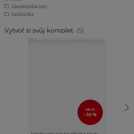
Dámská trička, topy
Funkční tílka
Vytvoř si svůj komplet
5
640 Kč
- 50 %