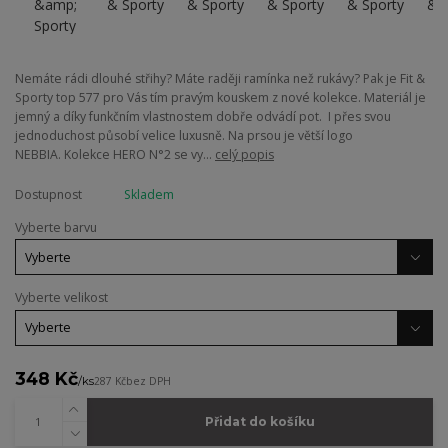
Nemáte rádi dlouhé střihy? Máte raději ramínka než rukávy? Pak je Fit &
Sporty top 577 pro Vás tím pravým kouskem z nové kolekce. Materiál je
jemný a díky funkčním vlastnostem dobře odvádí pot. I přes svou
jednoduchost působí velice luxusně. Na prsou je větší logo
NEBBIA. Kolekce HERO N°2 se vy...
celý popis
Dostupnost
Skladem
Vyberte barvu
Vyberte velikost
348 Kč
/
ks
287 Kč
bez DPH
Přidat do košíku