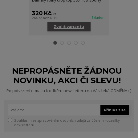
Dámský volný crop top 583 Fit & Sporty
Dámská mikina
320 Kč
875 Kč
/
ks
/
ks
Skladem
264 Kč
bez DPH
723 Kč
bez DPH
Zvolit variantu
Zv
NEPROPÁSNĚTE ŽÁDNOU
NOVINKU, AKCI ČI SLEVU!
Po potvrzení e-mailu k odběru newsletteru na Vás čeká ODMĚNA :-)
Přihlásit se
Souhlasím se
zpracováním osobních údajů
za účelem rozesílky
newsletteru.