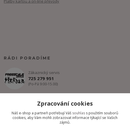
Platby kartou a on-line převody
RÁDI PORADÍME
Zákaznický servis
725 279 951
(Po-Pá 9:00-15.00)
info@freestyle-dance.cz
Zpracování cookies
Náš e-shop a partneři potřebují Váš
souhlas
s použitím souborů
cookies, aby Vám mohli zobrazovat informace týkající se Vašich
zájmů.