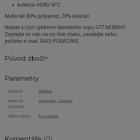
kolekce HERO N°2
Materiál: 80% polyamid, 20% elastan
Nejste si jistí výběrem dámského topu 577 NEBBIA?
Zeptejte se nás na on-line chatu, zavolejte nebo
pošlete e-mail. RÁDI PORADÍME.
Původ zboží
Parametry
výrobce
Nebbia
materiál
polyester / elastan
oblečení
délka rukávu
bez rukávu
Komentáře
0