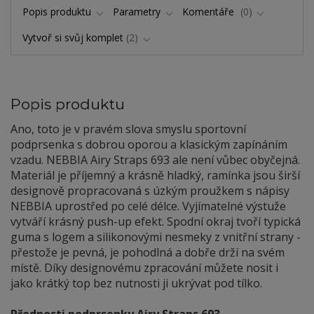
Popis produktu
Parametry
Komentáře
0
Vytvoř si svůj komplet
2
Popis produktu
Ano, toto je v pravém slova smyslu sportovní
podprsenka s dobrou oporou a klasickým zapínáním
vzadu. NEBBIA Airy Straps 693 ale není vůbec obyčejná.
Materiál je příjemný a krásně hladký, ramínka jsou širší
designově propracovaná s úzkým proužkem s nápisy
NEBBIA uprostřed po celé délce. Vyjímatelné výstuže
vytváří krásný push-up efekt. Spodní okraj tvoří typická
guma s logem a silikonovými nesmeky z vnitřní strany -
přestože je pevná, je pohodlná a dobře drží na svém
místě. Díky designovému zpracování můžete nosit i
jako krátký top bez nutnosti ji ukrývat pod tílko.