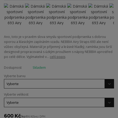
Ano, toto je v pravém slova smyslu sportovní podprsenka s dobrou
oporou a klasickým zapínáním vzadu. NEBBIA Airy Straps 693 ale není
vůbec obyčejná. Materiál je příjemný a krásně hladký, ramínka jsou širší
designově propracovaná s úzkým proužkem s nápisy NEBBIA uprostřed
po celé délce. Vyjímatelné v...
celý popis
Dostupnost
Skladem
Vyberte barvu
Vyberte velikost
600 Kč
/
ks
496 Kč
bez DPH