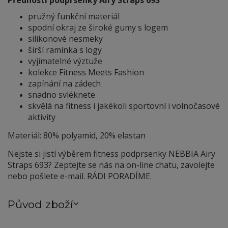
Přednosti podprsenky Airy Straps 693
pružný funkční materiál
spodní okraj ze široké gumy s logem
silikonové nesmeky
širší ramínka s logy
vyjímatelné výztuže
kolekce Fitness Meets Fashion
zapínání na zádech
snadno svléknete
skvělá na fitness i jakékoli sportovní i volnočasové
aktivity
Materiál: 80% polyamid, 20% elastan
Nejste si jistí výběrem fitness podprsenky NEBBIA Airy
Straps 693? Zeptejte se nás na on-line chatu, zavolejte
nebo pošlete e-mail. RÁDI PORADÍME.
Původ zboží