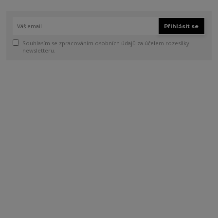
Přihlásit se
Souhlasím se
zpracováním osobních údajů
za účelem rozesílky
newsletteru.