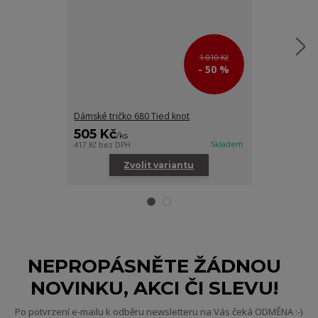
1 010 Kč
- 50 %
Dámské tričko 680 Tied knot
Ponožky NEBBI
505 Kč
85 Kč
/
ks
/
ks
Skladem
417 Kč
bez DPH
70 Kč
bez DPH
Zvolit variantu
Zv
NEPROPÁSNĚTE ŽÁDNOU
NOVINKU, AKCI ČI SLEVU!
Po potvrzení e-mailu k odběru newsletteru na Vás čeká ODMĚNA :-)