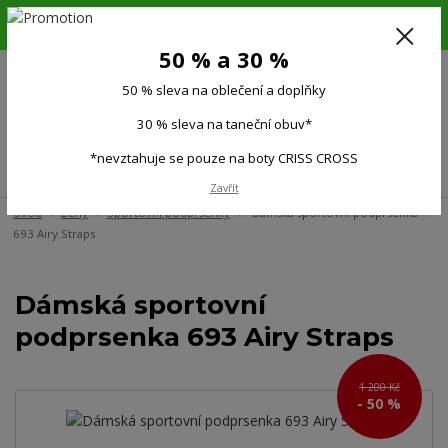
6.-16.8.26. DOVOLENÁ !!! 50 % SLEVA na všechno oblečení a doplňky !!!
30 % SLEVA na taneční obuv*!!!
50 % a 30 %
725 279 951
(Po-Pá 9:00-15.00)
50 % sleva na oblečení a doplňky
0
0 Kč
30 % sleva na taneční obuv*
*nevztahuje se pouze na boty CRISS CROSS
Menu
Zavřít
Úvod
Ženy
Sportovní podprsenky
Dámská sportovní podprsenka
693 Airy Straps
Dámská sportovní
podprsenka 693 Airy Straps
1 200 Kč
- 50 %