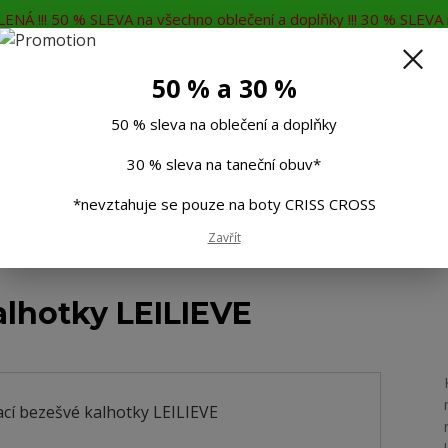
ENÁ !!! 50 % SLEVA na všechno oblečení a doplňky !!! 30 % SLEVA n
MĚNA
KONTAKTY
Rádi Vám poradíme
7
50 % a 30 %
Hleda
50 % sleva na oblečení a doplňky
30 % sleva na taneční obuv*
Muži
Děti
Taneční boty
Doplňky
*nevztahuje se pouze na boty CRISS CROSS
Zavřít
 bezešvé kalhotky LEILIEVE
alhotky LEILIEVE