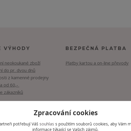
E VÝHODY
BEZPEČNÁ PLATBA
lní neokoukané zboží
Platby kartou a on-line převody
í do pr. dvou dnů
osti z kamenné prodejny
a od 60,-
e zákazníků
Zpracování cookies
rtneři potřebují Váš
souhlas
s použitím souborů cookies, aby Vám m
informace týkající se Vašich zájmů.