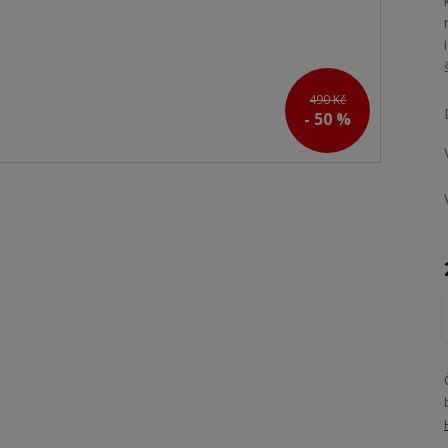
490 Kč
- 50 %