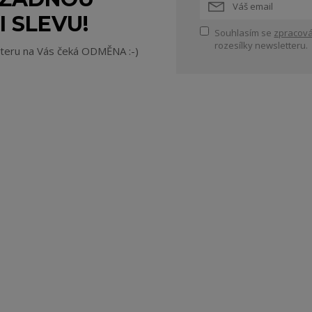
I SLEVU!
Souhlasím se
zpracová
rozesílky newsletteru.
tteru na Vás čeká ODMĚNA :-)