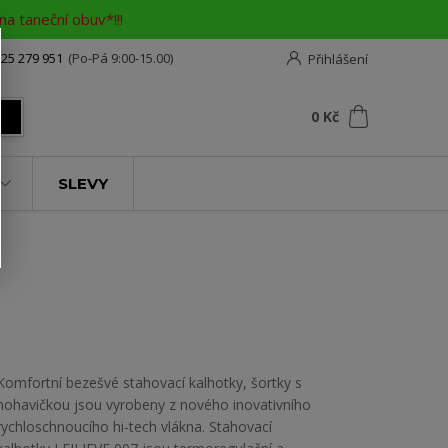
a taneční obuv*!!!
25 279 951
(Po-Pá 9:00-15.00)
Přihlášení
0
ks
za
0 Kč
t
SLEVY
Komfortní bezešvé stahovací kalhotky, šortky s
nohavičkou jsou vyrobeny z nového inovativního
rychloschnoucího hi-tech vlákna. Stahovací