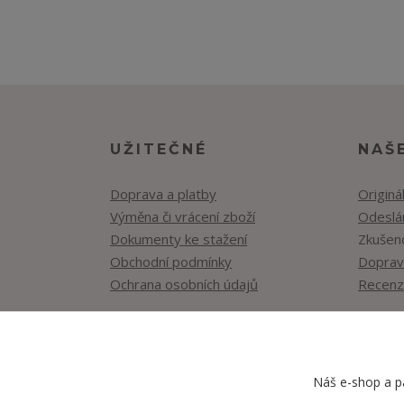
UŽITEČNÉ
NAŠ
Doprava a platby
Originá
Výměna či vrácení zboží
Odeslán
Dokumenty ke stažení
Zkušen
Obchodní podmínky
Doprav
Ochrana osobních údajů
Recenz
Náš e-shop a pa