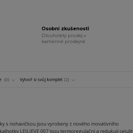
Osobní zkušenosti
Dlouholetý prodej v
kamenné prodejně
ře
0
Vytvoř si svůj komplet
2
tky s nohavičkou jsou vyrobeny z nového inovativního
kalhotky LEILIEVE 007 jsou termoregulační a redukují celulit