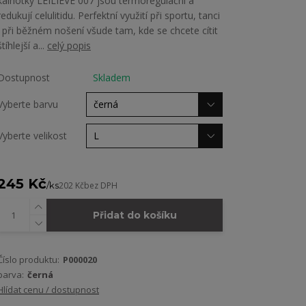
kalhotky LEILIEVE 007 jsou termoregulační a
redukují celulitidu. Perfektní využití při sportu, tanci
i při běžném nošení všude tam, kde se chcete cítit
štíhlejší a...
celý popis
Dostupnost
Skladem
Vyberte barvu
Vyberte velikost
245 Kč
/
ks
202 Kč
bez DPH
Přidat do košíku
Číslo produktu:
P000020
barva:
černá
Hlídat cenu / dostupnost