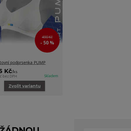
490 Kč
- 50 %
tovní podprsenka PUMP
5 Kč
/
ks
Skladem
Kč
bez DPH
Zvolit variantu
 ŽÁDNOU