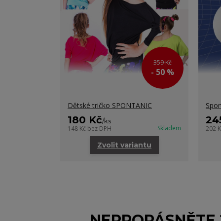
359 Kč
- 50 %
Dětské tričko SPONTANIC
Spor
180 Kč
24
/
ks
Skladem
148 Kč
bez DPH
202 
Zvolit variantu
NEPROPÁSNĚTE