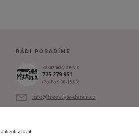
RÁDI PORADÍME
Zákaznický servis
725 279 951
(Po-Pá 9:00-15.00)
info@freestyle-dance.cz
ohli zobrazovat