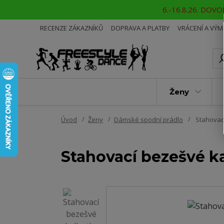
6.-16.8.26. DOVOL
RECENZE ZÁKAZNÍKŮ
DOPRAVA A PLATBY
VRÁCENÍ A VÝ
Ženy
Úvod
Ženy
Dámské spodní prádlo
Stahovací
Stahovací bezešvé k