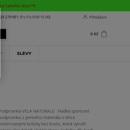
a taneční obuv*!!!
25 279 951
(Po-Pá 9:00-15.00)
Přihlášení
0
ks
za
0 Kč
t
SLEVY
Podprsenka VELA NATURALE - hladká sportovní
podprsenka z jemného materiálu s lehce
polstrovanými košícky bez kostic, která vytváří