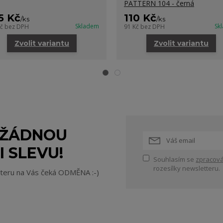
PATTERN 104 - černá
5 Kč
110 Kč
/
ks
/
ks
Skladem
Sk
Kč
bez DPH
91 Kč
bez DPH
Zvolit variantu
Zvolit variantu
 ŽÁDNOU
I SLEVU!
Souhlasím se
zpracová
rozesílky newsletteru.
tteru na Vás čeká ODMĚNA :-)