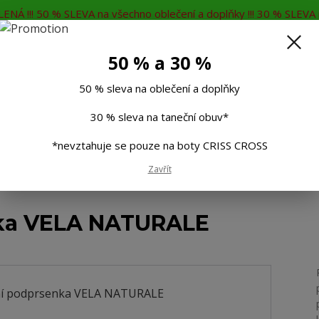
ENÁ !!! 50 % SLEVA na všechno oblečení a doplňky !!! 30 % SLEVA n
MĚNA
KONTAKTY
Rádi Vám poradíme
7
50 % a 30 %
Hleda
50 % sleva na oblečení a doplňky
30 % sleva na taneční obuv*
Muži
Děti
Taneční boty
Doplňky
*nevztahuje se pouze na boty CRISS CROSS
Zavřít
í podprsenka VELA NATURALE
nka VELA NATURALE