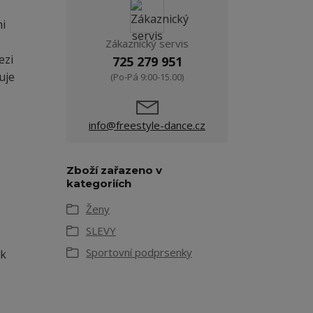
i
Zákaznický servis
ezi
725 279 951
uje
(Po-Pá 9:00-15.00)
info@freestyle-dance.cz
Zboží zařazeno v
kategoriích
Ženy
SLEVY
Sportovní podprsenky
ek