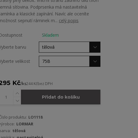
krásný plný dekolt. Vnitřní stranu zadního dílu tvoří
jemná síťovina. Podprsenka má nastavitelná
ramínka a klasické zapínání. Navíc ale oceníte
možnost sepnutí ráminek m...
celý popis
Dostupnost
Skladem
Vyberte barvu
Vyberte velikost
295 Kč
/
ks
244 Kč
bez DPH
Přidat do košíku
Číslo produktu:
LO1118
výrobce:
LORMAR
barva:
tělová
ramínka:
nastavitelná