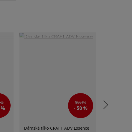
Kč
890 Kč
0 %
- 50 %
Dámské tílko CRAFT ADV Essence
Funkční mask