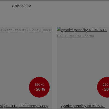
openresty
850 Kč
220 
- 50 %
- 5
ký tank top 822 Honey Bunny
Vysoké ponožky NEBBIA N-