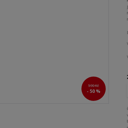
590 Kč
- 50 %