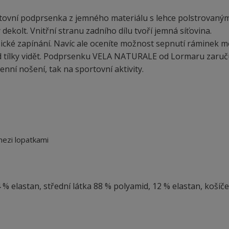
vní podprsenka z jemného materiálu s lehce polstrovaným
 dekolt. Vnitřní stranu zadního dílu tvoří jemná síťovina.
ické zapínání. Navíc ale oceníte možnost sepnutí ráminek m
od tílky vidět. Podprsenku VELA NATURALE od Lormaru zaruč
denní nošení, tak na sportovní aktivity.
mezi lopatkami
4 % elastan, střední látka 88 % polyamid, 12 % elastan, košíč