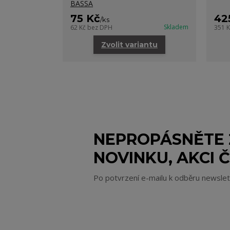
BASSA
75 Kč
42
/
ks
Skladem
62 Kč
bez DPH
351 
Zvolit variantu
NEPROPÁSNĚTE
NOVINKU, AKCI Č
Po potvrzení e-mailu k odběru newsle