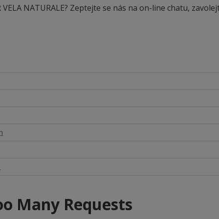
 VELA NATURALE? Zeptejte se nás na on-line chatu, zavolej
n
á
oo Many Requests