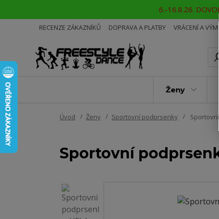
6.-16.8.26. DOVOL
RECENZE ZÁKAZNÍKŮ
DOPRAVA A PLATBY
VRÁCENÍ A VÝ
Ženy
Úvod
Ženy
Sportovní podprsenky
Sportovn
Sportovní podprse