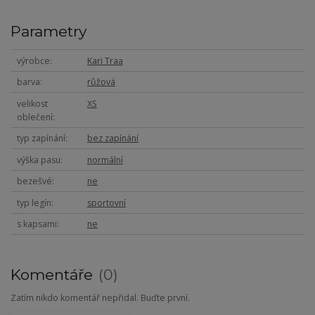
Parametry
výrobce
Kari Traa
barva
růžová
velikost
XS
oblečení
typ zapínání
bez zapínání
výška pasu
normální
bezešvé
ne
typ legín
sportovní
s kapsami
ne
Komentáře
0
Zatím nikdo komentář nepřidal. Buďte první.