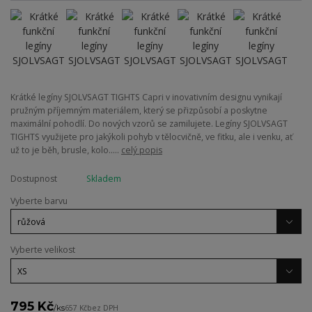
Krátké legíny SJOLVSAGT TIGHTS Capri v inovativním designu vynikají
pružným příjemným materiálem, který se přizpůsobí a poskytne
maximální pohodlí. Do nových vzorů se zamilujete. Legíny SJOLVSAGT
TIGHTS využijete pro jakýkoli pohyb v tělocvičně, ve fitku, ale i venku, ať
už to je běh, brusle, kolo.....
celý popis
Dostupnost
Skladem
Vyberte barvu
Vyberte velikost
795 Kč
/
ks
657 Kč
bez DPH