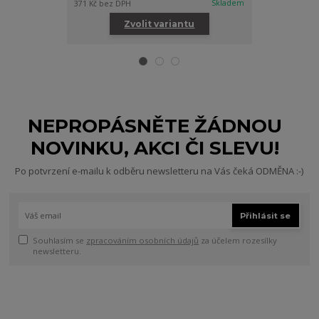
Skladem
371 Kč
bez DPH
554 Kč
bez DPH
Zvolit variantu
Zv
NEPROPÁSNĚTE ŽÁDNOU
NOVINKU, AKCI ČI SLEVU!
Po potvrzení e-mailu k odběru newsletteru na Vás čeká ODMĚNA :-)
Přihlásit se
Souhlasím se
zpracováním osobních údajů
za účelem rozesílky
newsletteru.