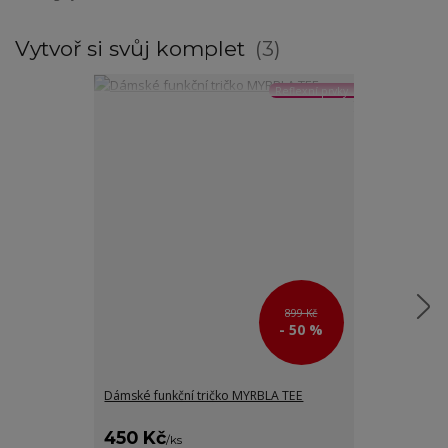
Vytvoř si svůj komplet
3
Reflexní prvky
899 Kč
- 50 %
Dámské funkční tričko MYRBLA TEE
Dámské funkčn
šedá
450 Kč
670 Kč
/
ks
/
ks