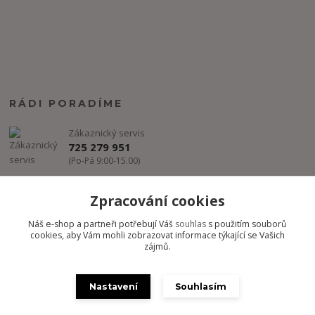
RÁDI PORADÍME
Zákaznický servis
725 279 951
(Po-Pá 9:00-15.00)
info@freestyle-dance.cz
Zpracování cookies
Náš e-shop a partneři potřebují Váš
souhlas
s použitím souborů
cookies, aby Vám mohli zobrazovat informace týkající se Vašich
zájmů.
Nastavení
Souhlasím
Copyright @ FREESTYLE-DANCE.CZ 2012-2024 - Všechny práva
vyhrazena