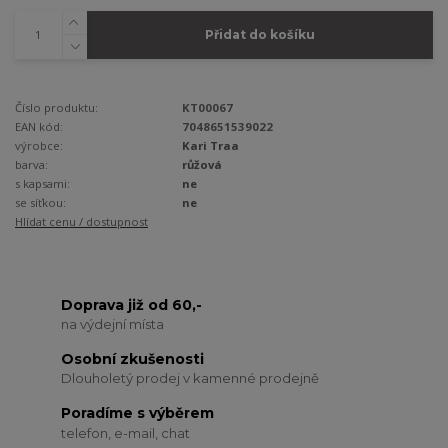
Přidat do košíku
Číslo produktu:
KT00067
EAN kód:
7048651539022
výrobce:
Kari Traa
barva:
růžová
s kapsami:
ne
se síťkou:
ne
Hlídat cenu / dostupnost
Doprava již od 60,-
na výdejní místa
Osobní zkušenosti
Dlouholetý prodej v kamenné prodejně
Poradíme s výběrem
telefon, e-mail, chat