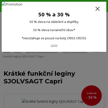
6.-16.8.26. DOVOLENÁ !!! 50 % SLEVA na všechno oblečení a doplňky !!!
30 % SLEVA na taneční obuv*!!!
50 % a 30 %
725 279 951
(Po-Pá 9:00-15.00)
50 % sleva na oblečení a doplňky
0
0 Kč
30 % sleva na taneční obuv*
*nevztahuje se pouze na boty CRISS CROSS
Menu
Zavřít
Úvod
Ženy
Dámské sportovní legíny
Legíny 3/4 a krátké
Krátké
funkční legíny SJOLVSAGT Capri
Krátké funkční legíny
SJOLVSAGT Capri
1 590 Kč
- 50 %