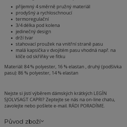
příjemný 4 směrně pružný materiál
prodyšný a rychloschnoucí
termoregulační
3/4 délka pod kolena
jedinečný design
drží tvar
stahovací proužek na vnitřní straně pasu
malá kapsička v dvojitém pasu vhodná např. na
klíče od skříňky ve fitku
Materiál: 84 % polyester, 16 % elastan , druhý (podšívka
pasu): 86 % polyester, 14 % elastan
Nejste si jistí výběrem dámských krátkých LEGÍN
SJOLVSAGT CAPRI? Zeptejte se nás na on-line chatu,
zavolejte nebo pošlete e-mail. RÁDI PORADÍME.
Původ zboží