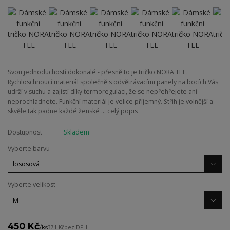
Svou jednoduchostí dokonalé - přesně to je tričko NORA TEE.
Rychloschnoucí materiál společně s odvětrávacími panely na bocích Vás
udrží v suchu a zajistí díky termoregulaci, že se nepřehřejete ani
neprochladnete. Funkční materiál je velice příjemný. Střih je volnější a
skvěle tak padne každé ženské ...
celý popis
Dostupnost
Skladem
Vyberte barvu
Vyberte velikost
450 Kč
/
ks
371 Kč
bez DPH