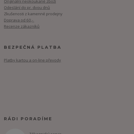
Originální neokoukané zboží
Odeslání do pr. dvou dnů
Zkušenosti z kamenné prodejny
Doprava od 60,-
Recenze zákazníků
BEZPEČNÁ PLATBA
Platby kartou a on-line převody
RÁDI PORADÍME
Zákaznický servis