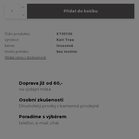
Přidat do košíku
Číslo produktu:
KT00106
výrobce:
Kari Traa
barva:
lososová
motiv potisku:
bez motivu
Hlídat cenu / dostupnost
Doprava již od 60,-
na výdejní místa
Osobní zkušenosti
Dlouholetý prodej v kamenné prodejně
Poradíme s výběrem
telefon, e-mail, chat