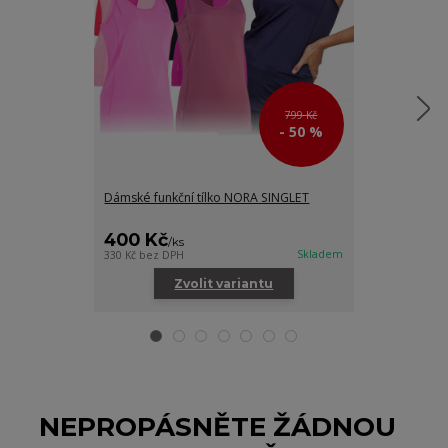
799 Kč
- 50 %
Dámské funkční tílko NORA SINGLET
Dámské krátké
šedá / oranžo
400 Kč
950 Kč
/
ks
/
ks
Skladem
330 Kč
bez DPH
785 Kč
bez DPH
Zvolit variantu
Zv
NEPROPÁSNĚTE ŽÁDNOU