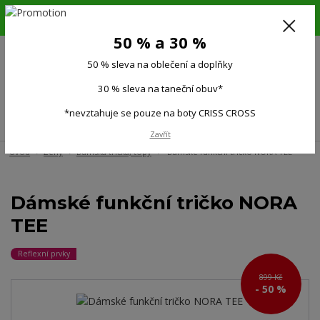
6.-16.8.26. DOVOLENÁ !!! 50 % SLEVA na všechno oblečení a doplňky !!!
30 % SLEVA na taneční obuv*!!!
50 % a 30 %
725 279 951
(Po-Pá 9:00-15.00)
50 % sleva na oblečení a doplňky
0
0 Kč
30 % sleva na taneční obuv*
*nevztahuje se pouze na boty CRISS CROSS
Menu
Zavřít
Úvod
Ženy
Dámská trička, topy
Dámské funkční tričko NORA TEE
Dámské funkční tričko NORA
TEE
Reflexní prvky
899 Kč
- 50 %