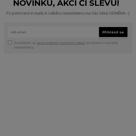
NOVINKU, AKCI ČI SLEVU!
Po potvrzení e-mailu k odběru newsletteru na Vás čeká ODMĚNA :-)
Přihlásit se
Souhlasím se
zpracováním osobních údajů
za účelem rozesílky
newsletteru.