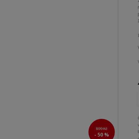
899 Kč
- 50 %