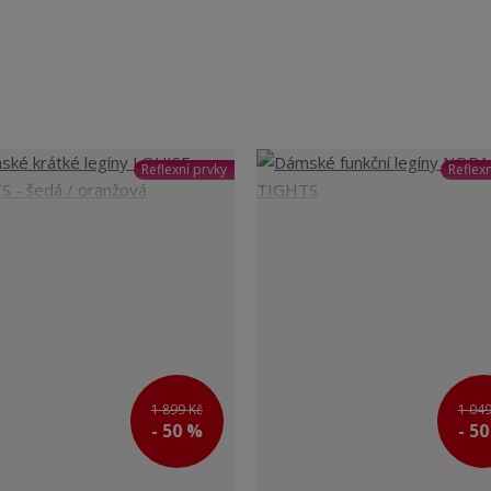
Reflexní prvky
Reflexn
1 899 Kč
1 049
- 50 %
- 5