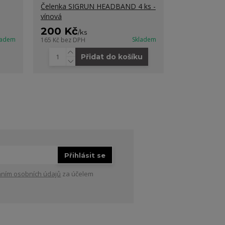
Čelenka SIGRUN HEADBAND 4 ks -
Nízké bezeš
vínová
SOCK 2 pack
200 Kč
130 Kč
/
ks
/
ks
ladem
Skladem
165 Kč
bez DPH
107 Kč
bez DP
Přidat do košíku
Zvo
Přihlásit se
ním osobních údajů
za účelem