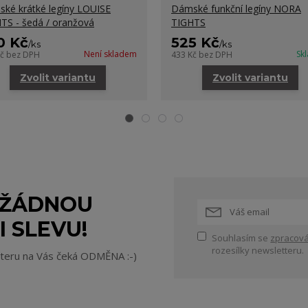
ké krátké legíny LOUISE
Dámské funkční legíny NORA
TS - šedá / oranžová
TIGHTS
0 Kč
525 Kč
/
ks
/
ks
Není skladem
Sk
Kč
bez DPH
433 Kč
bez DPH
Zvolit variantu
Zvolit variantu
 ŽÁDNOU
I SLEVU!
Souhlasím se
zpracová
rozesílky newsletteru.
tteru na Vás čeká ODMĚNA :-)