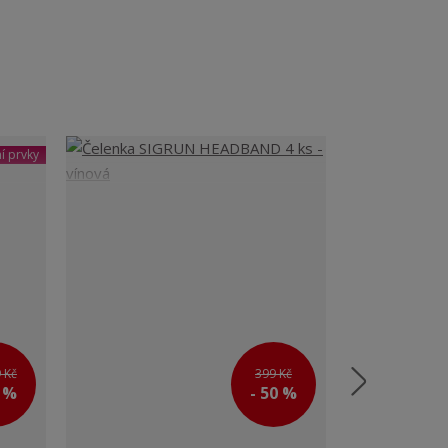
í prvky
 Kč
399 Kč
0 %
- 50 %