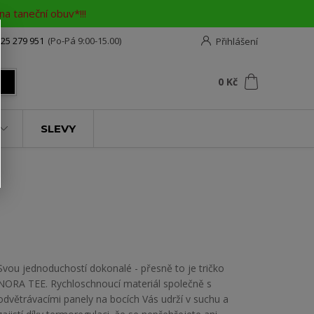
a taneční obuv*!!!
25 279 951
(Po-Pá 9:00-15.00)
Přihlášení
0
ks
za
0 Kč
t
SLEVY
Svou jednoduchostí dokonalé - přesně to je tričko
NORA TEE. Rychloschnoucí materiál společně s
odvětrávacími panely na bocích Vás udrží v suchu a