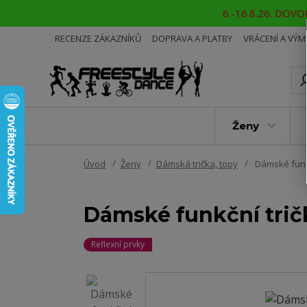
6.-16.8.26. DOVOL
RECENZE ZÁKAZNÍKŮ
DOPRAVA A PLATBY
VRÁCENÍ A VÝ
Ženy
Úvod
Ženy
Dámská trička, topy
Dámské funk
Dámské funkční tri
Reflexní prvky