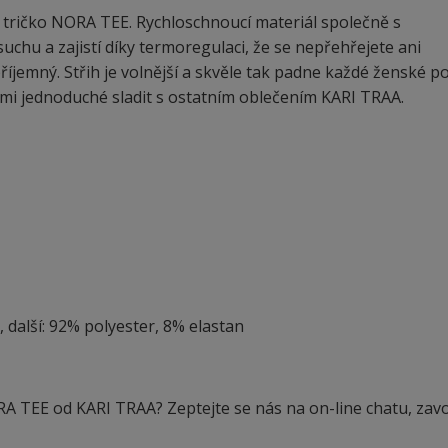
 tričko NORA TEE. Rychloschnoucí materiál společně s
uchu a zajistí díky termoregulaci, že se nepřehřejete ani
říjemný. Střih je volnější a skvěle tak padne každé ženské p
elmi jednoduché sladit s ostatním oblečením KARI TRAA.
, další: 92% polyester, 8% elastan
RA TEE od KARI TRAA? Zeptejte se nás na on-line chatu, zavo