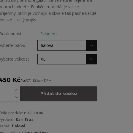
zajistí díky termoregulaci, že se nepřehřejete ani
neprochladnete. Funkční materiál je velice
příjemný. Střih je volnější a skvěle tak padne každé
ženské ...
celý popis
Dostupnost
Skladem
Vyberte barvu
Vyberte velikost
450 Kč
/
ks
371 Kč
bez DPH
Přidat do košíku
Číslo produktu:
KT00106
výrobce:
Kari Traa
barva:
fialová
motiv potisku:
bez motivu