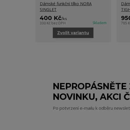
Dámské funkční tílko NORA
Dáms
SINGLET
TIGH
400 Kč
95
/
ks
Skladem
330 Kč
bez DPH
785 
Zvolit variantu
NEPROPÁSNĚTE
NOVINKU, AKCI Č
Po potvrzení e-mailu k odběru newsle