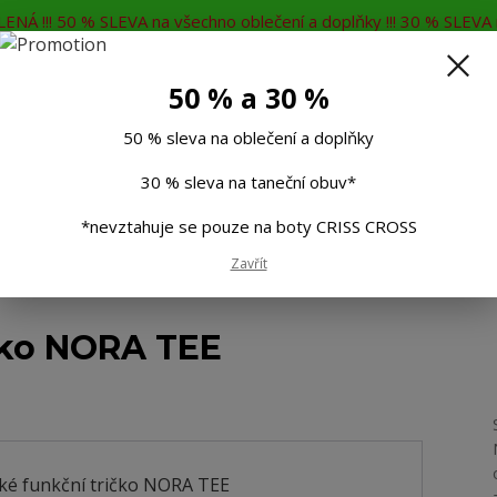
ENÁ !!! 50 % SLEVA na všechno oblečení a doplňky !!! 30 % SLEVA n
MĚNA
KONTAKTY
Rádi Vám poradíme
7
50 % a 30 %
Hleda
50 % sleva na oblečení a doplňky
30 % sleva na taneční obuv*
Muži
Děti
Taneční boty
Doplňky
*nevztahuje se pouze na boty CRISS CROSS
Zavřít
ční tričko NORA TEE
čko NORA TEE