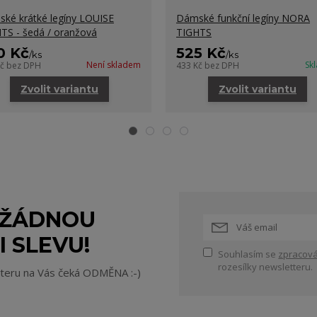
ké krátké legíny LOUISE
Dámské funkční legíny NORA
TS - šedá / oranžová
TIGHTS
0 Kč
525 Kč
/
ks
/
ks
Není skladem
Sk
Kč
bez DPH
433 Kč
bez DPH
Zvolit variantu
Zvolit variantu
 ŽÁDNOU
I SLEVU!
Souhlasím se
zpracová
rozesílky newsletteru.
tteru na Vás čeká ODMĚNA :-)