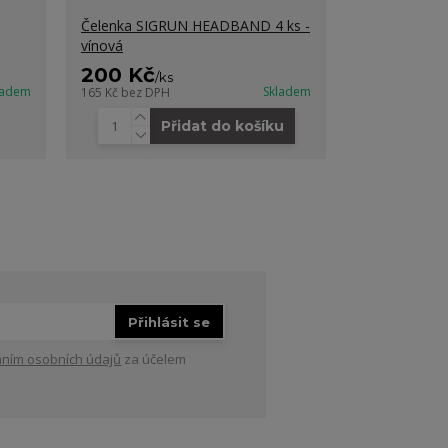
Čelenka SIGRUN HEADBAND 4 ks -
Nízké bezeš
vínová
SOCK 2 pack
200 Kč
130 Kč
/
ks
/
ks
ladem
Skladem
165 Kč
bez DPH
107 Kč
bez DP
Přidat do košíku
Zvo
Přihlásit se
ním osobních údajů
za účelem