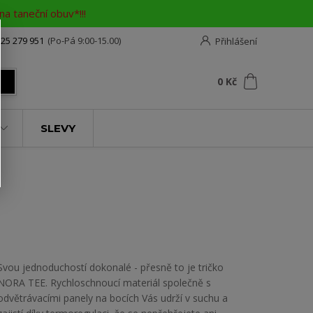
a taneční obuv*!!!
25 279 951
(Po-Pá 9:00-15.00)
Přihlášení
0
ks
za
0 Kč
t
SLEVY
Svou jednoduchostí dokonalé - přesně to je tričko
NORA TEE. Rychloschnoucí materiál společně s
odvětrávacími panely na bocích Vás udrží v suchu a