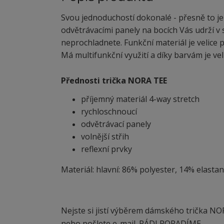
Svou jednoduchostí dokonalé - přesně to je
odvětrávacími panely na bocích Vás udrží v s
neprochladnete. Funkční materiál je velice p
Má multifunkční využití a díky barvám je v
Přednosti trička NORA TEE
příjemný materiál 4-way stretch
rychloschnoucí
odvětrávací panely
volnější střih
reflexní prvky
Materiál: hlavní: 86% polyester, 14% elastan
Nejste si jistí výběrem dámského trička NO
nebo pošlete e-mail. RÁDI PORADÍME.