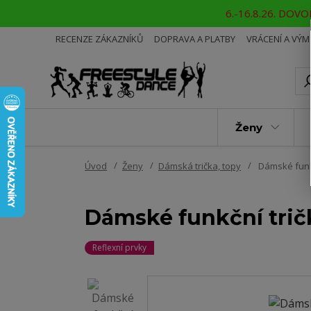
6.-16.8.26. DOVOL
RECENZE ZÁKAZNÍKŮ
DOPRAVA A PLATBY
VRÁCENÍ A VÝ
Ženy
Úvod
Ženy
Dámská trička, topy
Dámské funk
Dámské funkční tri
Reflexní prvky