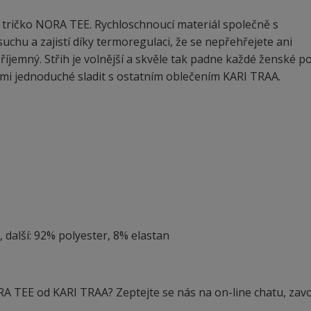
 tričko NORA TEE. Rychloschnoucí materiál společně s
uchu a zajistí díky termoregulaci, že se nepřehřejete ani
říjemný. Střih je volnější a skvěle tak padne každé ženské p
elmi jednoduché sladit s ostatním oblečením KARI TRAA.
, další: 92% polyester, 8% elastan
RA TEE od KARI TRAA? Zeptejte se nás na on-line chatu, zavo