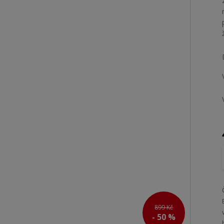
899 Kč
- 50 %