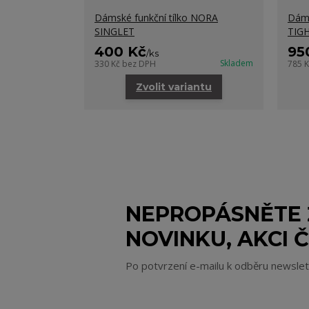
Dámské funkční tílko NORA
Dáms
SINGLET
TIGH
400 Kč
95
/
ks
Skladem
330 Kč
bez DPH
785 
Zvolit variantu
NEPROPÁSNĚTE
NOVINKU, AKCI Č
Po potvrzení e-mailu k odběru newsle