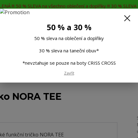
ENÁ !!! 50 % SLEVA na všechno oblečení a doplňky !!! 30 % SLEVA n
MĚNA
KONTAKTY
Rádi Vám poradíme
7
50 % a 30 %
Hleda
50 % sleva na oblečení a doplňky
30 % sleva na taneční obuv*
Muži
Děti
Taneční boty
Doplňky
*nevztahuje se pouze na boty CRISS CROSS
Zavřít
ční tričko NORA TEE
čko NORA TEE