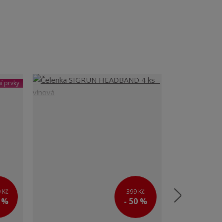
í prvky
 Kč
399 Kč
0 %
- 50 %