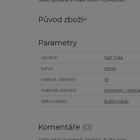
Původ zboží
Parametry
výrobce
Kari Traa
barva
černá
velikost oblečení
M
materiál oblečení
polyester / elasta
délka rukávu
krátký rukáv
Komentáře
0
Zatím nikdo komentář nepřidal. Buďte první.