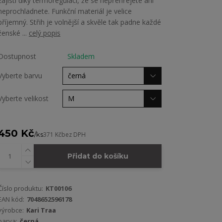
zajistí díky termoregulaci, že se nepřehřejete ani
neprochladnete. Funkční materiál je velice
příjemný. Střih je volnější a skvěle tak padne každé
ženské ...
celý popis
Dostupnost
Skladem
Vyberte barvu
Vyberte velikost
450 Kč
/
ks
371 Kč
bez DPH
Přidat do košíku
Číslo produktu:
KT00106
EAN kód:
7048652596178
výrobce:
Kari Traa
barva:
černá