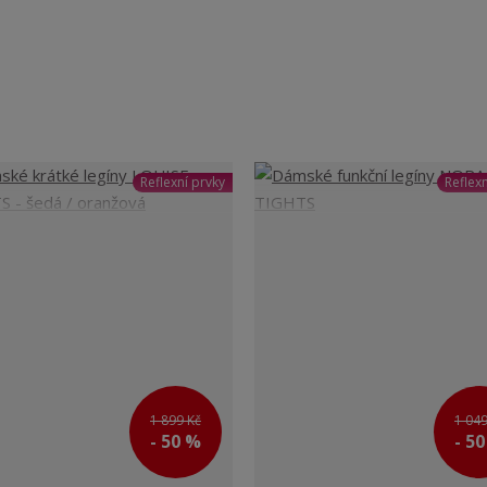
Reflexní prvky
Reflexn
1 899 Kč
1 049
- 50 %
- 5