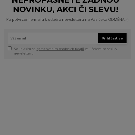
NEPROPÁSNĚTE ŽÁDNOU
NOVINKU, AKCI ČI SLEVU!
Po potvrzení e-mailu k odběru newsletteru na Vás čeká ODMĚNA :-)
Přihlásit se
Souhlasím se
zpracováním osobních údajů
za účelem rozesílky
newsletteru.