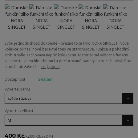
Svou jednoduchostí dokonalé - přesně to je tílko NORA SINGLET. Nová
kolekce přináší nové barevné tóny ve starorůžové. Funkce a pohodlný
střih si stále zachovává napříč kolekcemi. Materiál má výborné funkční
vlastnosti - je rychloschnoucí a perforované panely na bocích odvádí pot
a udrží tak Vaše těl...
celý popis
Dostupnost
Skladem
Vyberte barvu
Vyberte velikost
400 Kč
/
ks
330 Kč
bez DPH