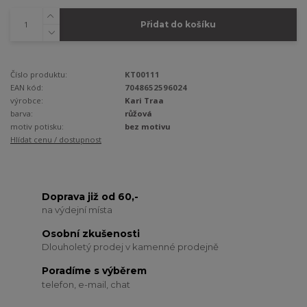
Přidat do košíku
Číslo produktu:
KT00111
EAN kód:
7048652596024
výrobce:
Kari Traa
barva:
růžová
motiv potisku:
bez motivu
Hlídat cenu / dostupnost
Doprava již od 60,-
na výdejní místa
Osobní zkušenosti
Dlouholetý prodej v kamenné prodejně
Poradíme s výběrem
telefon, e-mail, chat