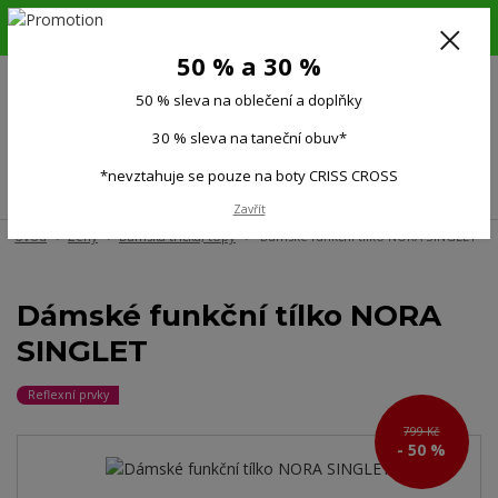
6.-16.8.26. DOVOLENÁ !!! 50 % SLEVA na všechno oblečení a doplňky !!!
30 % SLEVA na taneční obuv*!!!
50 % a 30 %
725 279 951
(Po-Pá 9:00-15.00)
50 % sleva na oblečení a doplňky
0
0 Kč
30 % sleva na taneční obuv*
*nevztahuje se pouze na boty CRISS CROSS
Menu
Zavřít
Úvod
Ženy
Dámská trička, topy
Dámské funkční tílko NORA SINGLET
Dámské funkční tílko NORA
SINGLET
Reflexní prvky
799 Kč
- 50 %