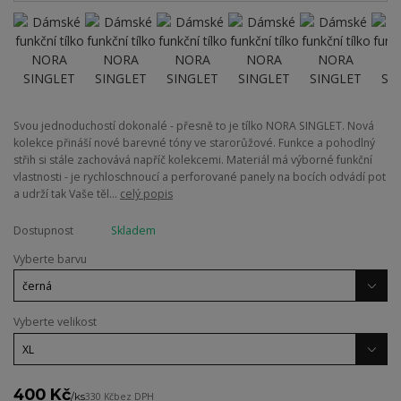
Svou jednoduchostí dokonalé - přesně to je tílko NORA SINGLET. Nová
kolekce přináší nové barevné tóny ve starorůžové. Funkce a pohodlný
střih si stále zachovává napříč kolekcemi. Materiál má výborné funkční
vlastnosti - je rychloschnoucí a perforované panely na bocích odvádí pot
a udrží tak Vaše těl...
celý popis
Dostupnost
Skladem
Vyberte barvu
Vyberte velikost
400 Kč
/
ks
330 Kč
bez DPH