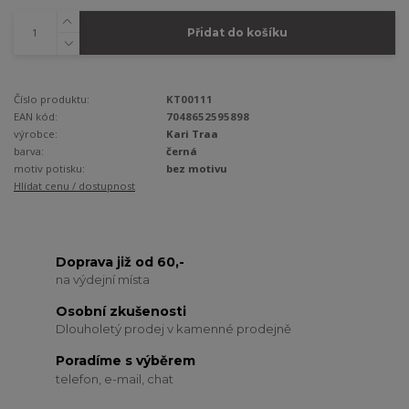
Přidat do košíku
Číslo produktu:
KT00111
EAN kód:
7048652595898
výrobce:
Kari Traa
barva:
černá
motiv potisku:
bez motivu
Hlídat cenu / dostupnost
Doprava již od 60,-
na výdejní místa
Osobní zkušenosti
Dlouholetý prodej v kamenné prodejně
Poradíme s výběrem
telefon, e-mail, chat