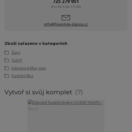
725 279 951
(Po-Pá 9:00-15.00)
info@freestyle-dance.cz
Zboží zařazeno v kategoriích
Ženy
SLEVY
Dámská trička, topy
Funkční tílka
Vytvoř si svůj komplet
7