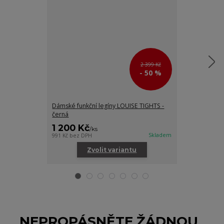
2 399 Kč
- 50 %
Dámské funkční legíny LOUISE TIGHTS -
Dámské funkčn
černá
1 200 Kč
450 Kč
/
ks
/
ks
Skladem
991 Kč
bez DPH
371 Kč
bez DPH
Zvolit variantu
Zv
NEPROPÁSNĚTE ŽÁDNOU