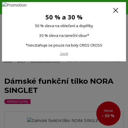
6.-16.8.26. DOVOLENÁ !!! 50 % SLEVA na všechno oblečení a doplňky !!!
30 % SLEVA na taneční obuv*!!!
50 % a 30 %
725 279 951
(Po-Pá 9:00-15.00)
50 % sleva na oblečení a doplňky
0
0 Kč
30 % sleva na taneční obuv*
*nevztahuje se pouze na boty CRISS CROSS
Menu
Zavřít
Úvod
Ženy
Dámská trička, topy
Dámské funkční tílko NORA SINGLET
Dámské funkční tílko NORA
SINGLET
Reflexní prvky
799 Kč
- 50 %