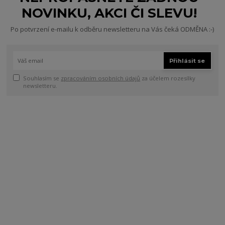
NOVINKU, AKCI ČI SLEVU!
Po potvrzení e-mailu k odběru newsletteru na Vás čeká ODMĚNA :-)
Přihlásit se
Souhlasím se
zpracováním osobních údajů
za účelem rozesílky
newsletteru.