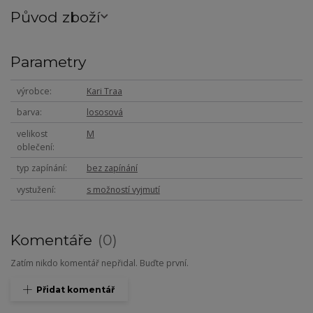
Původ zboží
Parametry
výrobce
Kari Traa
barva
lososová
velikost
M
oblečení
typ zapínání
bez zapínání
vystužení
s možností vyjmutí
Komentáře
0
Zatím nikdo komentář nepřidal. Buďte první.
Přidat komentář