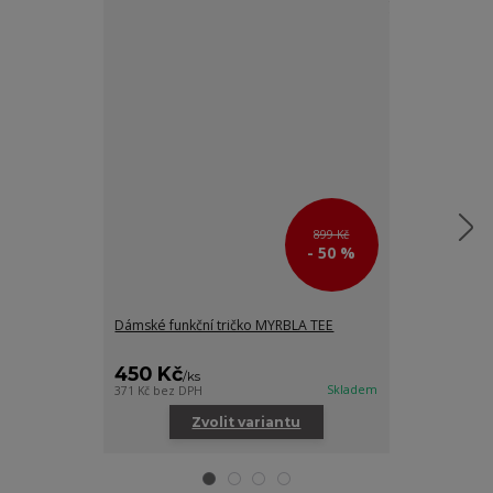
899 Kč
- 50 %
Dámské funkční tričko MYRBLA TEE
Dámské funkčn
šedá
450 Kč
670 Kč
/
ks
/
ks
Skladem
371 Kč
bez DPH
554 Kč
bez DPH
Zvolit variantu
Zv