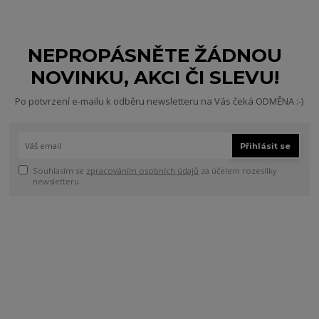
NEPROPÁSNĚTE ŽÁDNOU
NOVINKU, AKCI ČI SLEVU!
Po potvrzení e-mailu k odběru newsletteru na Vás čeká ODMĚNA :-)
Přihlásit se
Souhlasím se
zpracováním osobních údajů
za účelem rozesílky
newsletteru.