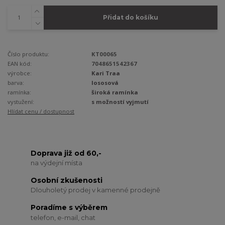
Přidat do košíku
Číslo produktu:
KT00065
EAN kód:
7048651542367
výrobce:
Kari Traa
barva:
lososová
ramínka:
široká ramínka
vystužení:
s možností vyjmutí
Hlídat cenu / dostupnost
Doprava již od 60,-
na výdejní místa
Osobní zkušenosti
Dlouholetý prodej v kamenné prodejně
Poradíme s výběrem
telefon, e-mail, chat