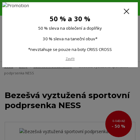
6.-16.8.26. DOVOLENÁ !!! 50 % SLEVA na všechno oblečení a doplňky !!!
30 % SLEVA na taneční obuv*!!!
50 % a 30 %
725 279 951
(Po-Pá 9:00-15.00)
50 % sleva na oblečení a doplňky
0
0 Kč
30 % sleva na taneční obuv*
*nevztahuje se pouze na boty CRISS CROSS
Menu
Zavřít
Úvod
Ženy
Sportovní podprsenky
Bezešvá vyztužená sportovní
podprsenka NESS
Bezešvá vyztužená sportovní
podprsenka NESS
1 149 Kč
- 50 %