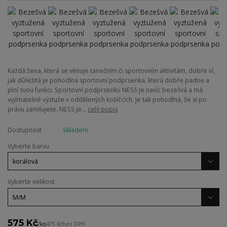
Každá žena, která se věnuje tanečním či sportovním aktivitám, dobře ví,
jak důležitá je pohodlná sportovní podprsenka, která dobře padne a
plní svou funkci. Sportovní podprsenku NESS je navíc bezešvá a má
vyjímatelné výztuže v oddělených košíčcích. Je tak pohodlná, že si po
právu zamilujete. NESS je...
celý popis
Dostupnost
Skladem
Vyberte barvu
Vyberte velikost
575 Kč
/
ks
475 Kč
bez DPH