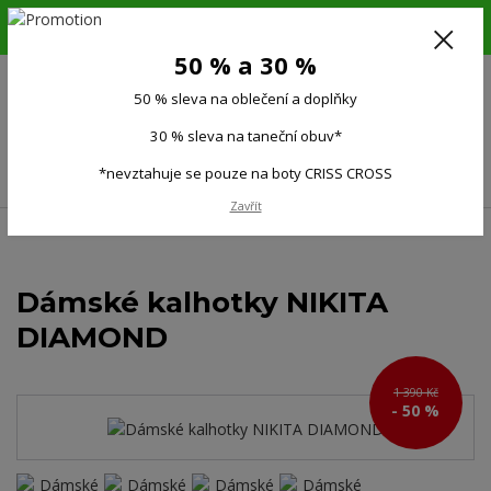
6.-16.8.26. DOVOLENÁ !!! 50 % SLEVA na všechno oblečení a doplňky !!!
30 % SLEVA na taneční obuv*!!!
50 % a 30 %
725 279 951
(Po-Pá 9:00-15.00)
50 % sleva na oblečení a doplňky
0
0 Kč
30 % sleva na taneční obuv*
Menu
*nevztahuje se pouze na boty CRISS CROSS
Zavřít
Úvod
Ženy
Dámské kalhotky NIKITA DIAMOND
Dámské kalhotky NIKITA
DIAMOND
1 390 Kč
- 50 %