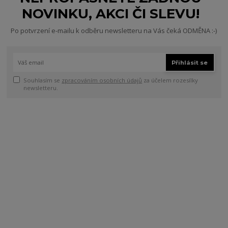
NOVINKU, AKCI ČI SLEVU!
Po potvrzení e-mailu k odběru newsletteru na Vás čeká ODMĚNA :-)
Přihlásit se
Souhlasím se
zpracováním osobních údajů
za účelem rozesílky
newsletteru.