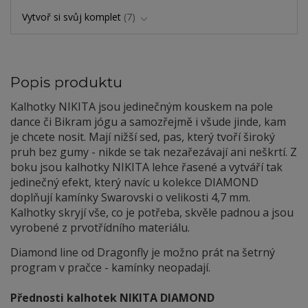
Vytvoř si svůj komplet
7
Popis produktu
Kalhotky NIKITA jsou jedinečným kouskem na pole
dance či Bikram jógu a samozřejmě i všude jinde, kam
je chcete nosit. Mají nižší sed, pas, který tvoří široký
pruh bez gumy - nikde se tak nezařezávají ani neškrtí. Z
boku jsou kalhotky NIKITA lehce řasené a vytváří tak
jedinečný efekt, který navíc u kolekce DIAMOND
doplňují kamínky Swarovski o velikosti 4,7 mm.
Kalhotky skryjí vše, co je potřeba, skvěle padnou a jsou
vyrobené z prvotřídního materiálu.
Diamond line od Dragonfly je možno prát na šetrný
program v pračce - kamínky neopadají.
Přednosti kalhotek NIKITA DIAMOND