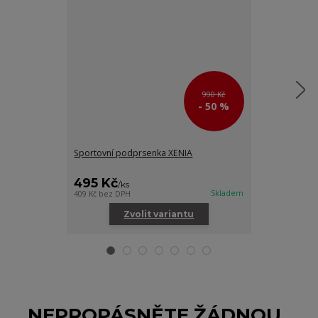
990 Kč
- 50 %
Sportovní podprsenka XENIA
Dámské vysoké
růžová
495 Kč
480 Kč
/
ks
/
ks
Skladem
409 Kč
bez DPH
397 Kč
bez DPH
Zvolit variantu
Zv
NEPROPÁSNĚTE ŽÁDNOU