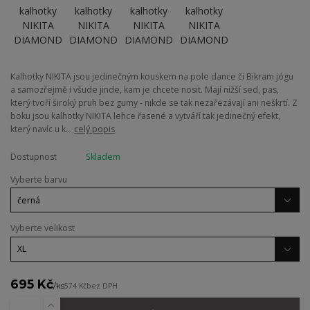
Kalhotky NIKITA jsou jedinečným kouskem na pole dance či Bikram jógu
a samozřejmě i všude jinde, kam je chcete nosit. Mají nižší sed, pas,
který tvoří široký pruh bez gumy - nikde se tak nezařezávají ani neškrtí. Z
boku jsou kalhotky NIKITA lehce řasené a vytváří tak jedinečný efekt,
který navíc u k...
celý popis
Dostupnost
Skladem
Vyberte barvu
Vyberte velikost
695 Kč
/
ks
574 Kč
bez DPH