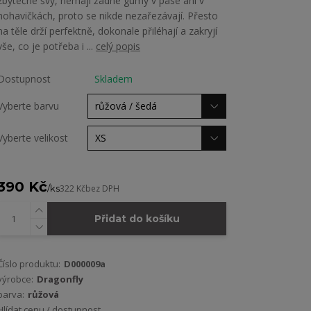
zbytečné švy, nemají žádné gumy v pase ani v
nohavičkách, proto se nikde nezařezávají. Přesto
na těle drží perfektně, dokonale přiléhají a zakryjí
vše, co je potřeba i ...
celý popis
Dostupnost
Skladem
Vyberte barvu
Vyberte velikost
390 Kč
/
ks
322 Kč
bez DPH
Přidat do košíku
Číslo produktu:
D000009a
výrobce:
Dragonfly
barva:
růžová
Hlídat cenu / dostupnost