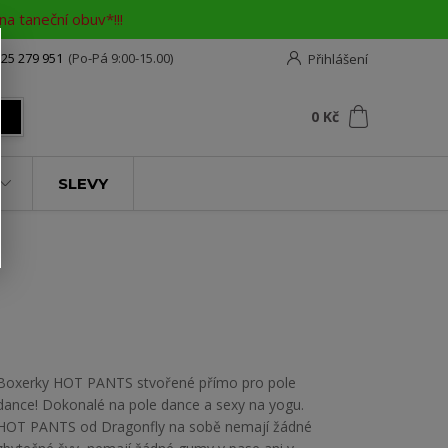
a taneční obuv*!!!
25 279 951
(Po-Pá 9:00-15.00)
Přihlášení
0
ks
za
0 Kč
t
SLEVY
Boxerky HOT PANTS stvořené přímo pro pole
dance! Dokonalé na pole dance a sexy na yogu.
HOT PANTS od Dragonfly na sobě nemají žádné