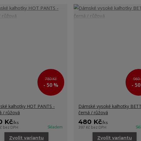
780 Kč
960 
- 50 %
- 5
ké kalhotky HOT PANTS -
Dámské vysoké kalhotky BETT
á / růžová
černá / růžová
0 Kč
480 Kč
/
ks
/
ks
Skladem
Sk
Kč
bez DPH
397 Kč
bez DPH
Zvolit variantu
Zvolit variantu