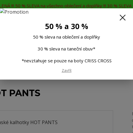
ENÁ !!! 50 % SLEVA na všechno oblečení a doplňky !!! 30 % SLEVA n
MĚNA
KONTAKTY
Rádi Vám poradíme
7
50 % a 30 %
Hleda
50 % sleva na oblečení a doplňky
30 % sleva na taneční obuv*
Muži
Děti
Taneční boty
Doplňky
*nevztahuje se pouze na boty CRISS CROSS
Zavřít
OT PANTS