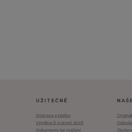
UŽITEČNÉ
NAŠ
Doprava a platby
Originá
Výměna či vrácení zboží
Odeslán
Dokumenty ke stažení
Zkušen