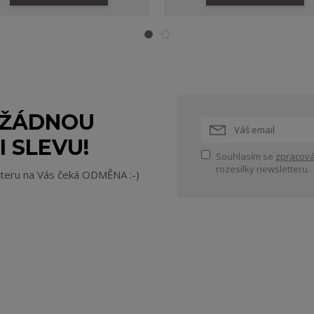
 ŽÁDNOU
I SLEVU!
Souhlasím se
zpracová
rozesílky newsletteru.
tteru na Vás čeká ODMĚNA :-)