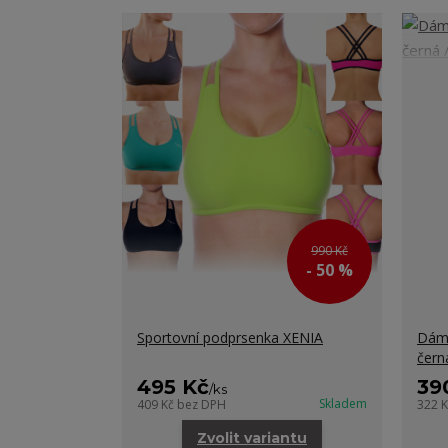
990 Kč
- 50 %
Sportovní podprsenka XENIA
Dáms
čern
495 Kč
39
/
ks
Skladem
409 Kč
bez DPH
322 
Zvolit variantu