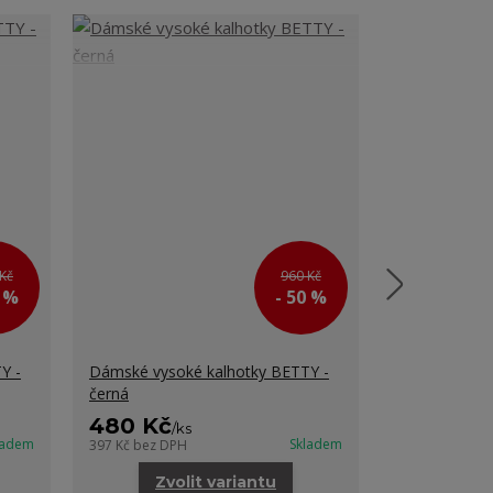
Kč
960 Kč
0 %
- 50 %
Y -
Dámské vysoké kalhotky BETTY -
Dámské kalho
černá
480 Kč
415 Kč
/
ks
/
ks
ladem
Skladem
397 Kč
bez DPH
343 Kč
bez DP
Zvolit variantu
Zvo