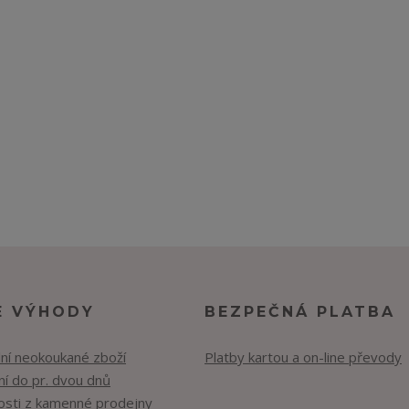
E VÝHODY
BEZPEČNÁ PLATBA
lní neokoukané zboží
Platby kartou a on-line převody
í do pr. dvou dnů
osti z kamenné prodejny