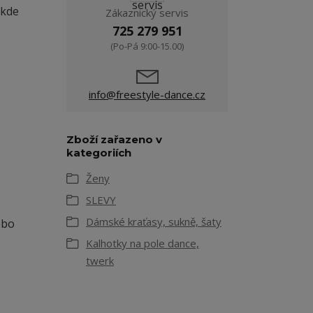
ikde
Zákaznický servis
725 279 951
(Po-Pá 9:00-15.00)
info@freestyle-dance.cz
Zboží zařazeno v
kategoriích
Ženy
SLEVY
Dámské kraťasy, sukně, šaty
ebo
Kalhotky na pole dance,
twerk