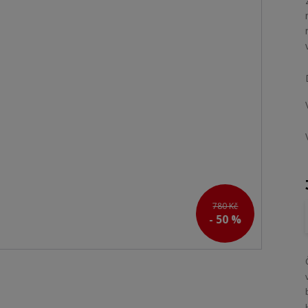
780 Kč
- 50 %