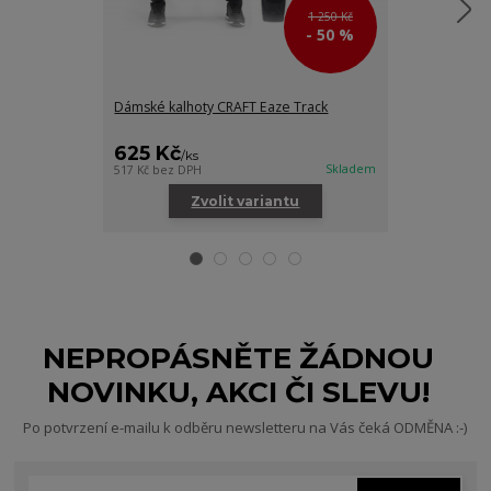
1 250 Kč
- 50 %
Dámské kalhoty CRAFT Eaze Track
Dámské funkčn
Two
625 Kč
495 Kč
/
ks
/
ks
Skladem
517 Kč
bez DPH
409 Kč
bez DPH
Zvolit variantu
Zv
NEPROPÁSNĚTE ŽÁDNOU
NOVINKU, AKCI ČI SLEVU!
Po potvrzení e-mailu k odběru newsletteru na Vás čeká ODMĚNA :-)