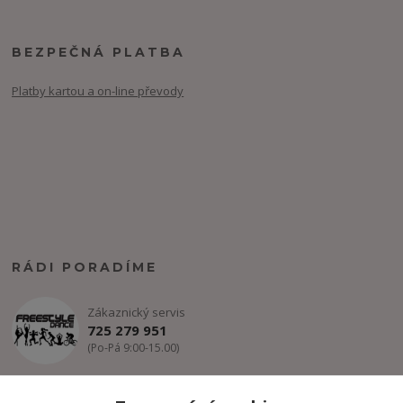
BEZPEČNÁ PLATBA
Platby kartou a on-line převody
RÁDI PORADÍME
Zákaznický servis
725 279 951
(Po-Pá 9:00-15.00)
info@freestyle-dance.cz