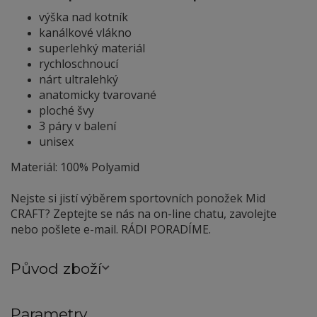
výška nad kotník
kanálkové vlákno
superlehký materiál
rychloschnoucí
nárt ultralehký
anatomicky tvarované
ploché švy
3 páry v balení
unisex
Materiál: 100% Polyamid
Nejste si jistí výběrem sportovních ponožek Mid
CRAFT? Zeptejte se nás na on-line chatu, zavolejte
nebo pošlete e-mail. RÁDI PORADÍME.
Původ zboží
Parametry