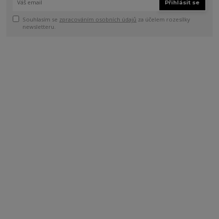
Přihlásit se
Souhlasím se
zpracováním osobních údajů
za účelem rozesílky
newsletteru.