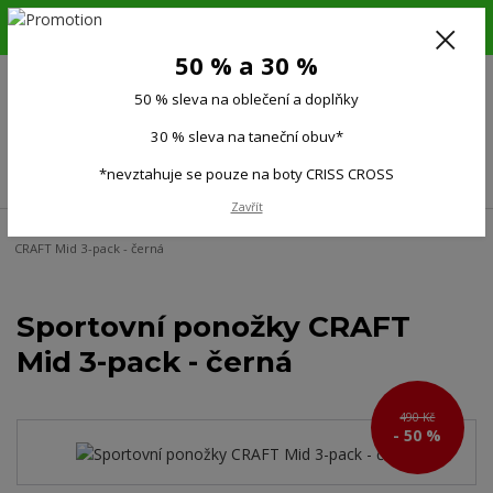
6.-16.8.26. DOVOLENÁ !!! 50 % SLEVA na všechno oblečení a doplňky !!!
30 % SLEVA na taneční obuv*!!!
50 % a 30 %
725 279 951
(Po-Pá 9:00-15.00)
50 % sleva na oblečení a doplňky
0
0 Kč
30 % sleva na taneční obuv*
Menu
*nevztahuje se pouze na boty CRISS CROSS
Zavřít
Úvod
Doplňky
Funkční ponožky, podkolenky
Sportovní ponožky
CRAFT Mid 3-pack - černá
Sportovní ponožky CRAFT
Mid 3-pack - černá
490 Kč
- 50 %