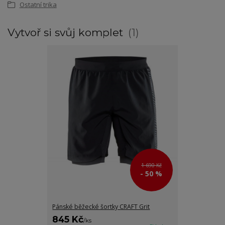
Ostatní trika
Vytvoř si svůj komplet
1
1 690 Kč
- 50 %
Pánské běžecké šortky CRAFT Grit
845 Kč
/
ks