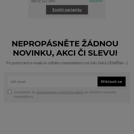
Skladem
698 Kč
bez DPH
Zvolit variantu
NEPROPÁSNĚTE ŽÁDNOU
NOVINKU, AKCI ČI SLEVU!
Po potvrzení e-mailu k odběru newsletteru na Vás čeká ODMĚNA :-)
Přihlásit se
Souhlasím se
zpracováním osobních údajů
za účelem rozesílky
newsletteru.