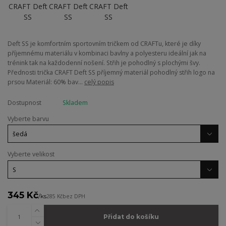
Deft SS je komfortním sportovním tričkem od CRAFTu, které je díky
příjemnému materiálu v kombinaci bavlny a polyesteru ideální jak na
trénink tak na každodenní nošení. Střih je pohodlný s plochými švy.
Přednosti trička CRAFT Deft SS příjemný materiál pohodlný střih logo na
prsou Materiál: 60% bav...
celý popis
Dostupnost
Skladem
Vyberte barvu
Vyberte velikost
345 Kč
/
ks
285 Kč
bez DPH
Přidat do košíku