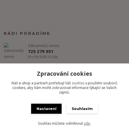
RÁDI PORADÍME
Zákaznický servis
725 279 951
(Po-Pá 9:00-15.00)
info@freestyle-dance.cz
Zpracování cookies
Náš e-shop a partneři potřebují Váš
souhlas
s použitím souborů
cookies, aby Vám mohli zobrazovat informace týkající se Vašich
zájmů.
Nastavení
Souhlasím
Copyright @ FREESTYLE-DANCE.CZ 2012-2024 - Všechny práva
vyhrazena
Souhlas můžete odmítnout
zde
.
Vytvořeno na
Eshop-rychle.cz