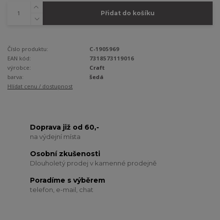
Přidat do košíku
Číslo produktu:
C-1905969
EAN kód:
7318573119016
výrobce:
Craft
barva:
šedá
Hlídat cenu / dostupnost
Doprava již od 60,-
na výdejní místa
Osobní zkušenosti
Dlouholetý prodej v kamenné prodejně
Poradíme s výběrem
telefon, e-mail, chat