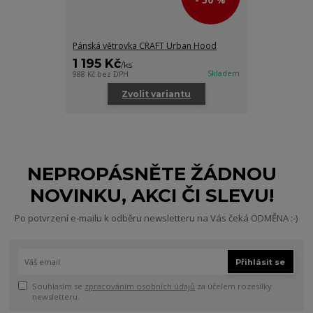
Pánská větrovka CRAFT Urban Hood
1 195 Kč
/
ks
Skladem
988 Kč
bez DPH
Zvolit variantu
NEPROPÁSNĚTE ŽÁDNOU
NOVINKU, AKCI ČI SLEVU!
Po potvrzení e-mailu k odběru newsletteru na Vás čeká ODMĚNA :-)
Přihlásit se
Souhlasím se
zpracováním osobních údajů
za účelem rozesílky
newsletteru.