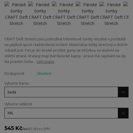
CRAFT Deft Stretch jsou pohodlné tréninkové šortky vhodné v podstatě
na jakýkoli sport i každodenní nošení. Materiál je lehký strečový a dobře
odvádí pot. Pas je do široké prošité gumy se šňůrkou na stažení na
vnitřní straně. Kraťasy mají dvě klasické kapsy - pravá má zapínání na zip.
Na pravém boku...
celý popis
Dostupnost
Skladem
Vyberte barvu
Vyberte velikost
545 Kč
/
ks
450 Kč
bez DPH