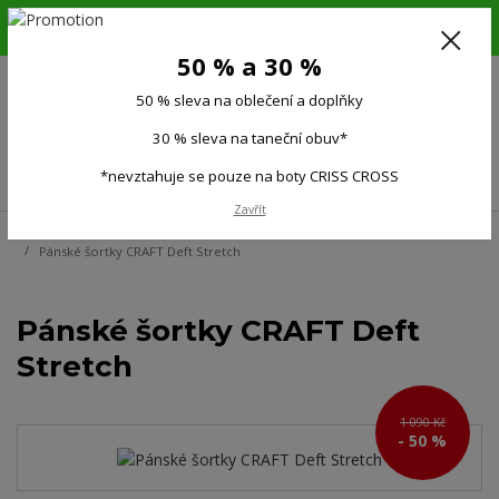
6.-16.8.26. DOVOLENÁ !!! 50 % SLEVA na všechno oblečení a doplňky !!!
30 % SLEVA na taneční obuv*!!!
50 % a 30 %
725 279 951
(Po-Pá 9:00-15.00)
50 % sleva na oblečení a doplňky
0
0 Kč
30 % sleva na taneční obuv*
Menu
*nevztahuje se pouze na boty CRISS CROSS
Zavřít
Úvod
Muži
Pánské kalhoty, legíny, šortky
Sportovní kraťasy, šortky
Pánské šortky CRAFT Deft Stretch
Pánské šortky CRAFT Deft
Stretch
1 090 Kč
- 50 %