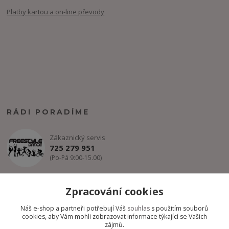
Platby kartou a on-line převody
RÁDI PORADÍME
Zákaznický servis
725 279 951
(Po-Pá 9:00-15.00)
info@freestyle-dance.cz
Zpracování cookies
Náš e-shop a partneři potřebují Váš
souhlas
s použitím souborů
cookies, aby Vám mohli zobrazovat informace týkající se Vašich
zájmů.