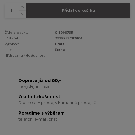
Přidat do košíku
Číslo produktu:
C-1908735
EAN kód:
7318573297004
výrobce:
Craft
barva:
černá
Hlídat cenu / dostupnost
Doprava již od 60,-
na výdejní místa
Osobní zkušenosti
Dlouholetý prodej v kamenné prodejně
Poradíme s výběrem
telefon, e-mail, chat