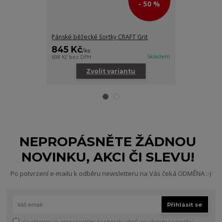
- 50 %
Pánské běžecké šortky CRAFT Grit
Pánské tričko
845 Kč
295 Kč
/
ks
/
ks
Skladem
698 Kč
bez DPH
244 Kč
bez DPH
Zvolit variantu
Zv
NEPROPÁSNĚTE ŽÁDNOU
NOVINKU, AKCI ČI SLEVU!
Po potvrzení e-mailu k odběru newsletteru na Vás čeká ODMĚNA :-)
Přihlásit se
Souhlasím se
zpracováním osobních údajů
za účelem rozesílky