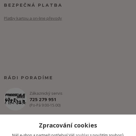
BEZPEČNÁ PLATBA
Platby kartou a on-line převody
RÁDI PORADÍME
Zákaznický servis
725 279 951
(Po-Pá 9:00-15.00)
info@freestyle-dance.cz
Zpracování cookies
Náš e-shop a partneři potřebují Váš
souhlas
s použitím souborů