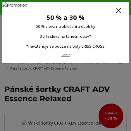
6.-16.8.26. DOVOLENÁ !!! 50 % SLEVA na všechno oblečení a doplňky !!!
30 % SLEVA na taneční obuv*!!!
50 % a 30 %
725 279 951
(Po-Pá 9:00-15.00)
50 % sleva na oblečení a doplňky
0
0 Kč
30 % sleva na taneční obuv*
*nevztahuje se pouze na boty CRISS CROSS
Menu
Zavřít
Úvod
Muži
Pánské kalhoty, legíny, šortky
Sportovní kraťasy, šortky
Pánské šortky CRAFT ADV Essence Relaxed
Pánské šortky CRAFT ADV
Essence Relaxed
1 090 Kč
- 50 %