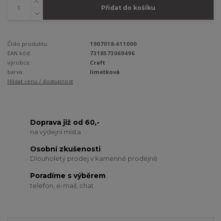
Přidat do košíku
Číslo produktu:
1907018-611000
EAN kód:
7318573069496
výrobce:
Craft
barva:
limetková
Hlídat cenu / dostupnost
Doprava již od 60,-
na výdejní místa
Osobní zkušenosti
Dlouholetý prodej v kamenné prodejně
Poradíme s výběrem
telefon, e-mail, chat