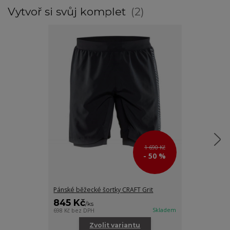
Vytvoř si svůj komplet
2
1 690 Kč
- 50 %
Pánské běžecké šortky CRAFT Grit
Pánská větro
845 Kč
1 195 Kč
/
ks
/
k
Skladem
698 Kč
bez DPH
988 Kč
bez DPH
Zvolit variantu
Zv