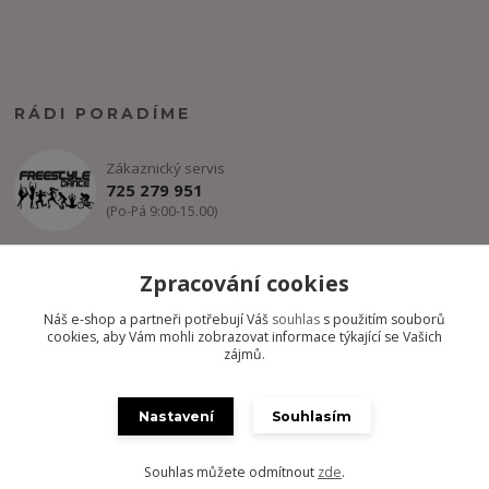
RÁDI PORADÍME
Zákaznický servis
725 279 951
(Po-Pá 9:00-15.00)
info@freestyle-dance.cz
Zpracování cookies
Náš e-shop a partneři potřebují Váš
souhlas
s použitím souborů
cookies, aby Vám mohli zobrazovat informace týkající se Vašich
zájmů.
Nastavení
Souhlasím
Copyright @ FREESTYLE-DANCE.CZ 2012-2024 - Všechny práva
vyhrazena
Souhlas můžete odmítnout
zde
.
Vytvořeno na
Eshop-rychle.cz