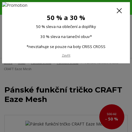
6.-16.8.26. DOVOLENÁ !!! 50 % SLEVA na všechno oblečení a doplňky !!!
30 % SLEVA na taneční obuv*!!!
50 % a 30 %
725 279 951
(Po-Pá 9:00-15.00)
50 % sleva na oblečení a doplňky
0
0 Kč
30 % sleva na taneční obuv*
*nevztahuje se pouze na boty CRISS CROSS
Menu
Zavřít
Úvod
Muži
Pánská trička
Funkční trička
Pánské funkční tričko
CRAFT Eaze Mesh
Pánské funkční tričko CRAFT
Eaze Mesh
590 Kč
- 50 %