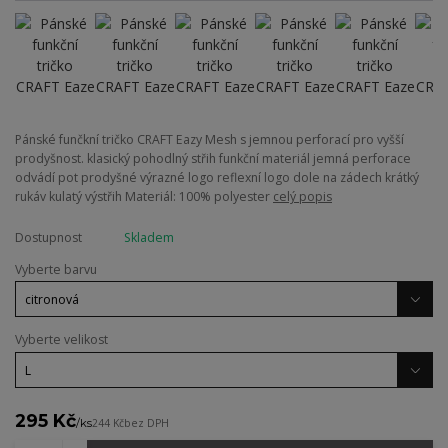
Pánské funčkní tričko CRAFT Eazy Mesh s jemnou perforací pro vyšší
prodyšnost. klasický pohodlný střih funkční materiál jemná perforace
odvádí pot prodyšné výrazné logo reflexní logo dole na zádech krátký
rukáv kulatý výstřih Materiál: 100% polyester
celý popis
Dostupnost
Skladem
Vyberte barvu
Vyberte velikost
295 Kč
/
ks
244 Kč
bez DPH