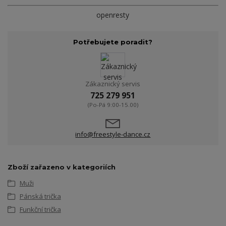
openresty
Potřebujete poradit?
Zákaznický servis
725 279 951
(Po-Pá 9:00-15.00)
info@freestyle-dance.cz
Zboží zařazeno v kategoriích
Muži
Pánská trička
Funkční trička