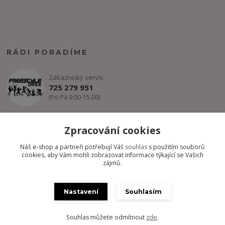
RÁDI PORADÍME
Zákaznický servis
725 279 951
(Po-Pá 9:00-15.00)
info@freestyle-dance.cz
Zpracování cookies
Náš e-shop a partneři potřebují Váš
souhlas
s použitím souborů
cookies, aby Vám mohli zobrazovat informace týkající se Vašich
zájmů.
Nastavení
Souhlasím
Copyright @ FREESTYLE-DANCE.CZ 2012-2024 - Všechny práva
vyhrazena
Souhlas můžete odmítnout
zde
.
Vytvořeno na
Eshop-rychle.cz