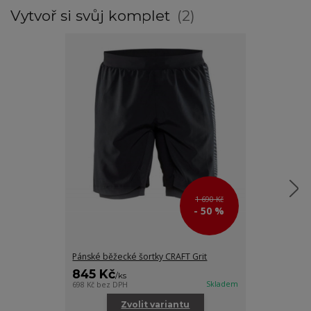
Vytvoř si svůj komplet
2
1 690 Kč
- 50 %
Pánské běžecké šortky CRAFT Grit
Pánská větro
845 Kč
1 195 Kč
/
ks
/
k
Skladem
698 Kč
bez DPH
988 Kč
bez DPH
Zvolit variantu
Zv