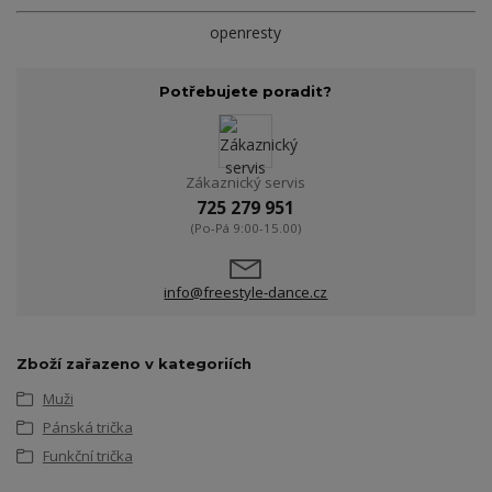
openresty
Potřebujete poradit?
Zákaznický servis
725 279 951
(Po-Pá 9:00-15.00)
info@freestyle-dance.cz
Zboží zařazeno v kategoriích
Muži
Pánská trička
Funkční trička