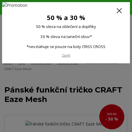
6.-16.8.26. DOVOLENÁ !!! 50 % SLEVA na všechno oblečení a doplňky !!!
30 % SLEVA na taneční obuv*!!!
50 % a 30 %
725 279 951
(Po-Pá 9:00-15.00)
50 % sleva na oblečení a doplňky
0
0 Kč
30 % sleva na taneční obuv*
*nevztahuje se pouze na boty CRISS CROSS
Menu
Zavřít
Úvod
Muži
Pánská trička
Funkční trička
Pánské funkční tričko
CRAFT Eaze Mesh
Pánské funkční tričko CRAFT
Eaze Mesh
590 Kč
- 50 %