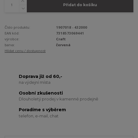
Přidat do košíku
Číslo produktu:
1907018 - 432000
EAN kód:
7318573069441
výrobce:
Craft
barva:
červená
Hlídat cenu / dostupnost
Doprava již od 60,-
na výdejní místa
Osobní zkušenosti
Dlouholetý prodej v kamenné prodejně
Poradíme s výběrem
telefon, e-mail, chat