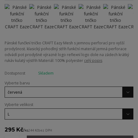
Pánské funčkní tričko CRAFT Eazy Mesh s jemnou perforací pro vyšší
prodyšnost. klasický pohodlný střih funkční materiál jemná perforace
odvádí pot prodyšné výrazné logo reflexní logo dole na zádech krátký
rukáv kulatý výstřih Materiál: 100% polyester
celý popis
Dostupnost
Skladem
Vyberte barvu
Vyberte velikost
295 Kč
/
ks
244 Kč
bez DPH