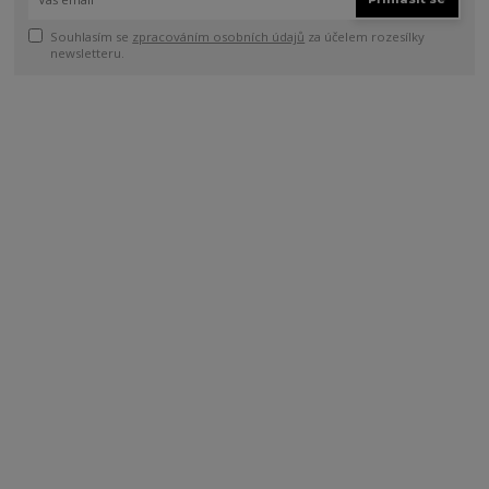
Souhlasím se
zpracováním osobních údajů
za účelem rozesílky
newsletteru.