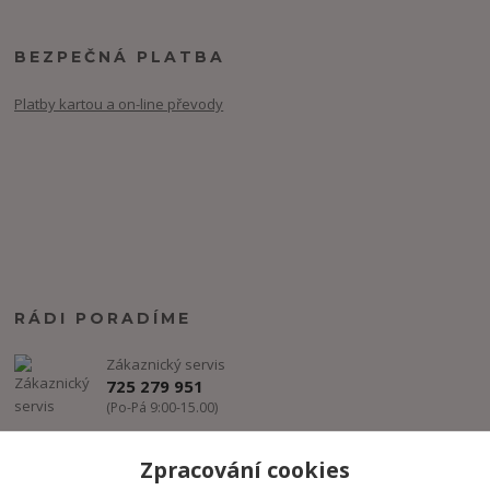
BEZPEČNÁ PLATBA
Platby kartou a on-line převody
RÁDI PORADÍME
Zákaznický servis
725 279 951
(Po-Pá 9:00-15.00)
info@freestyle-dance.cz
Zpracování cookies