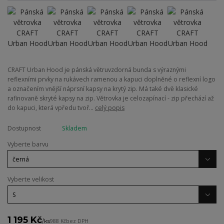
CRAFT Urban Hood je pánská větruvzdorná bunda s výraznými
reflexními prvky na rukávech ramenou a kapuci doplněné o reflexní logo
a označením vnější náprsní kapsy na krytý zip. Má také dvě klasické
rafinovaně skryté kapsy na zip. Větrovka je celozapínací - zip přechází až
do kapuci, která vpředu tvoř...
celý popis
Dostupnost
Skladem
Vyberte barvu
Vyberte velikost
1 195 Kč
/
ks
988 Kč
bez DPH