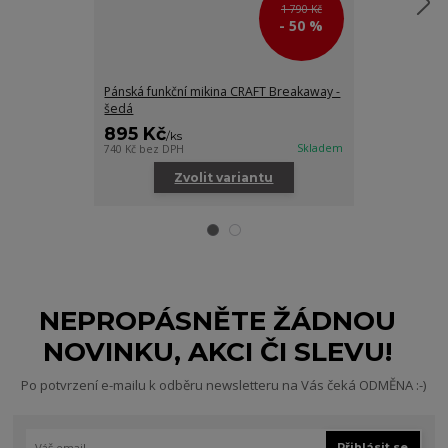
1 790 Kč
- 50 %
Pánská funkční mikina CRAFT Breakaway -
Pánské běžeck
šedá
895 Kč
845 Kč
/
ks
/
ks
Skladem
740 Kč
bez DPH
698 Kč
bez DPH
Zvolit variantu
Zv
NEPROPÁSNĚTE ŽÁDNOU
NOVINKU, AKCI ČI SLEVU!
Po potvrzení e-mailu k odběru newsletteru na Vás čeká ODMĚNA :-)
Přihlásit se