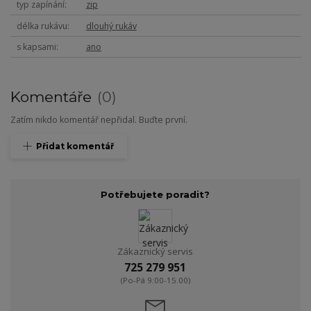
typ zapínání
zip
délka rukávu
dlouhý rukáv
s kapsami
ano
Komentáře
0
Zatím nikdo komentář nepřidal. Buďte první.
Přidat komentář
Potřebujete poradit?
Zákaznický servis
725 279 951
(Po-Pá 9:00-15.00)