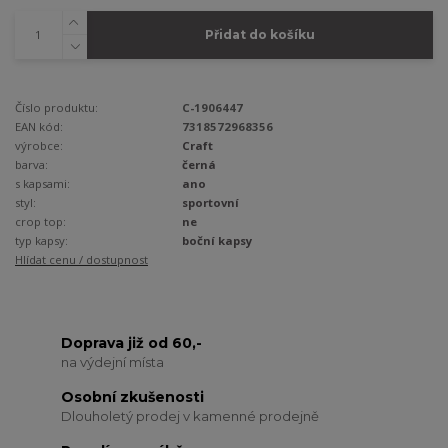
Přidat do košíku
Číslo produktu:
C-1906447
EAN kód:
7318572968356
výrobce:
Craft
barva:
černá
s kapsami:
ano
styl:
sportovní
crop top:
ne
typ kapsy:
boční kapsy
Hlídat cenu / dostupnost
Doprava již od 60,-
na výdejní místa
Osobní zkušenosti
Dlouholetý prodej v kamenné prodejně