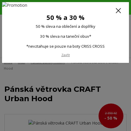
6.-16.8.26. DOVOLENÁ !!! 50 % SLEVA na všechno oblečení a doplňky !!!
30 % SLEVA na taneční obuv*!!!
50 % a 30 %
725 279 951
(Po-Pá 9:00-15.00)
50 % sleva na oblečení a doplňky
0
0 Kč
30 % sleva na taneční obuv*
*nevztahuje se pouze na boty CRISS CROSS
Menu
Zavřít
Úvod
Muži
Pánské bundy, mikiny
Pánská větrovka CRAFT Urban
Hood
Pánská větrovka CRAFT
Urban Hood
2 390 Kč
- 50 %