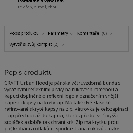
Poradíme s výběrem
telefon, e-mail, chat
Popis produktu
Parametry
Komentáře
0
Vytvoř si svůj komplet
2
Popis produktu
CRAFT Urban Hood je pánská větruvzdorná bunda s
výraznými reflexními prvky na rukávech ramenou a
kapuci doplněné o reflexní logo a označením vnější
náprsní kapsy na krytý zip. Má také dvě klasické
rafinovaně skryté kapsy na zip. Větrovka je celozapínací
- zip přechází až do kapuci, která vpředu tvoří vyšší
stojáček a dobře tak chrání krk. Zip má krytku proti
poškrábání a otlakům. Spodní strana rukávů a úzké