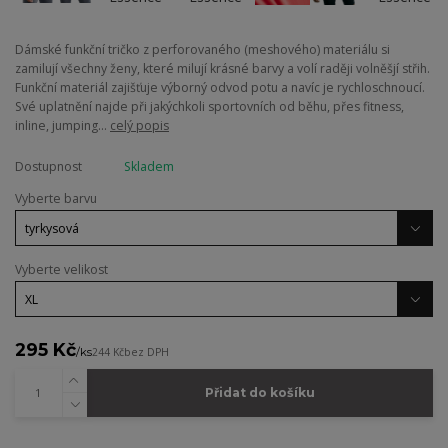
Dámské funkční tričko z perforovaného (meshového) materiálu si
zamilují všechny ženy, které milují krásné barvy a volí raději volněšjí střih.
Funkční materiál zajišťuje výborný odvod potu a navíc je rychloschnoucí.
Své uplatnění najde při jakýchkoli sportovních od běhu, přes fitness,
inline, jumping...
celý popis
Dostupnost
Skladem
Vyberte barvu
Vyberte velikost
295 Kč
/
ks
244 Kč
bez DPH
Přidat do košíku