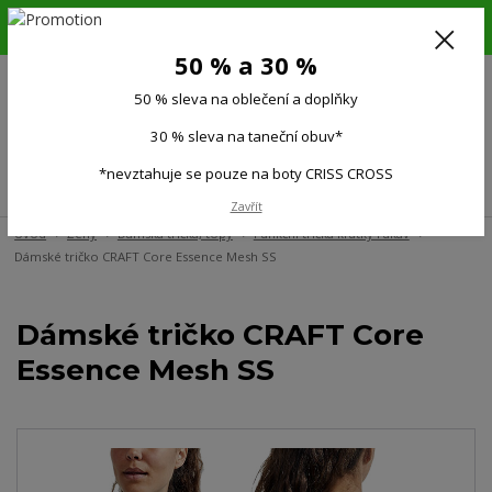
6.-16.8.26. DOVOLENÁ !!! 50 % SLEVA na všechno oblečení a doplňky !!!
30 % SLEVA na taneční obuv*!!!
50 % a 30 %
725 279 951
(Po-Pá 9:00-15.00)
50 % sleva na oblečení a doplňky
0
0 Kč
30 % sleva na taneční obuv*
*nevztahuje se pouze na boty CRISS CROSS
Menu
Zavřít
Úvod
Ženy
Dámská trička, topy
Funkční trička krátký rukáv
Dámské tričko CRAFT Core Essence Mesh SS
Dámské tričko CRAFT Core
Essence Mesh SS