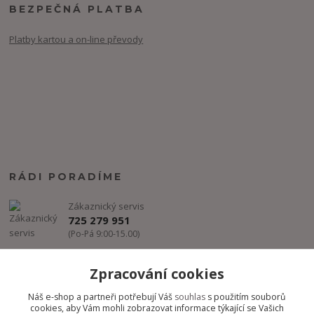
BEZPEČNÁ PLATBA
Platby kartou a on-line převody
RÁDI PORADÍME
Zákaznický servis
725 279 951
(Po-Pá 9:00-15.00)
info@freestyle-dance.cz
Zpracování cookies
Náš e-shop a partneři potřebují Váš
souhlas
s použitím souborů
cookies, aby Vám mohli zobrazovat informace týkající se Vašich