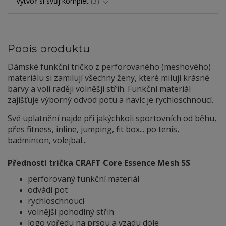
Vytvoř si svůj komplet
3
Popis produktu
Dámské funkční tričko z perforovaného (meshového)
materiálu si zamilují všechny ženy, které milují krásné
barvy a volí raději volněšjí střih. Funkční materiál
zajišťuje výborný odvod potu a navíc je rychloschnoucí.
Své uplatnění najde při jakýchkoli sportovních od běhu,
přes fitness, inline, jumping, fit box... po tenis,
badminton, volejbal...
Přednosti trička CRAFT Core Essence Mesh SS
perforovaný funkční materiál
odvádí pot
rychloschnoucí
volnější pohodlný střih
logo vpředu na prsou a vzadu dole