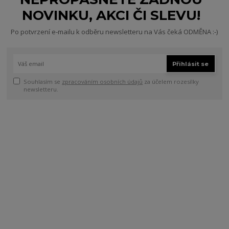
NOVINKU, AKCI ČI SLEVU!
Po potvrzení e-mailu k odběru newsletteru na Vás čeká ODMĚNA :-)
Přihlásit se
Souhlasím se
zpracováním osobních údajů
za účelem rozesílky
newsletteru.