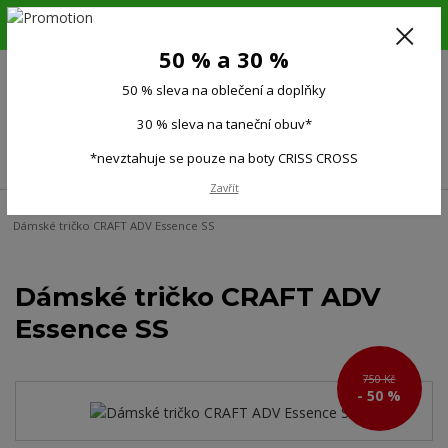
6.-16.8.26. DOVOLENÁ !!! 50 % SLEVA na všechno oblečení a doplňky !!!
30 % SLEVA na taneční obuv*!!!
50 % a 30 %
725 279 951
(Po-Pá 9:00-15.00)
50 % sleva na oblečení a doplňky
0
0 Kč
30 % sleva na taneční obuv*
Menu
*nevztahuje se pouze na boty CRISS CROSS
Zavřít
Úvod
Ženy
Dámská trička, topy
Funkční trička krátký rukáv
Dámské tričko CRAFT ADV Essence SS
Dámské tričko CRAFT ADV
Essence SS
750 Kč
- 50 %