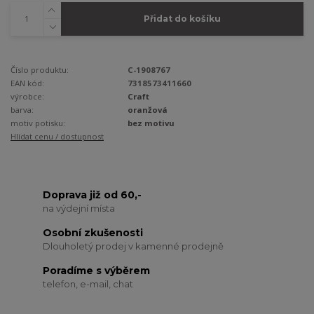
Přidat do košíku
Číslo produktu:
C-1908767
EAN kód:
7318573411660
výrobce:
Craft
barva:
oranžová
motiv potisku:
bez motivu
Hlídat cenu / dostupnost
Doprava již od 60,-
na výdejní místa
Osobní zkušenosti
Dlouholetý prodej v kamenné prodejně
Poradíme s výběrem
telefon, e-mail, chat