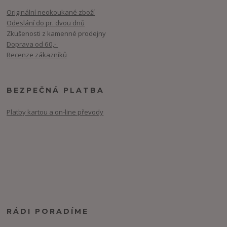
Originální neokoukané zboží
Odeslání do pr. dvou dnů
Zkušenosti z kamenné prodejny
Doprava od 60,-
Recenze zákazníků
BEZPEČNÁ PLATBA
Platby kartou a on-line převody
RÁDI PORADÍME