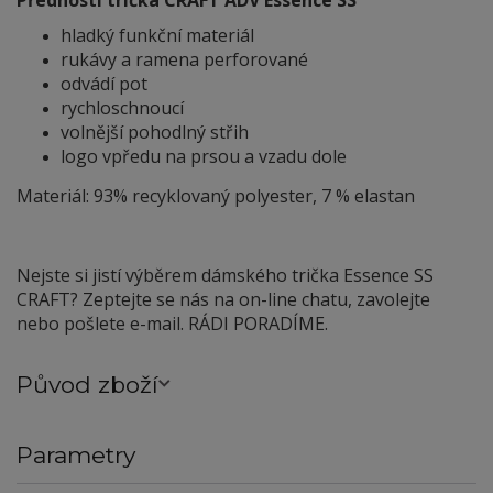
Přednosti trička CRAFT ADV Essence SS
hladký funkční materiál
rukávy a ramena perforované
odvádí pot
rychloschnoucí
volnější pohodlný střih
logo vpředu na prsou a vzadu dole
Materiál: 93% recyklovaný polyester, 7 % elastan
Nejste si jistí výběrem dámského trička Essence SS
CRAFT? Zeptejte se nás na on-line chatu, zavolejte
nebo pošlete e-mail. RÁDI PORADÍME.
Původ zboží
Parametry