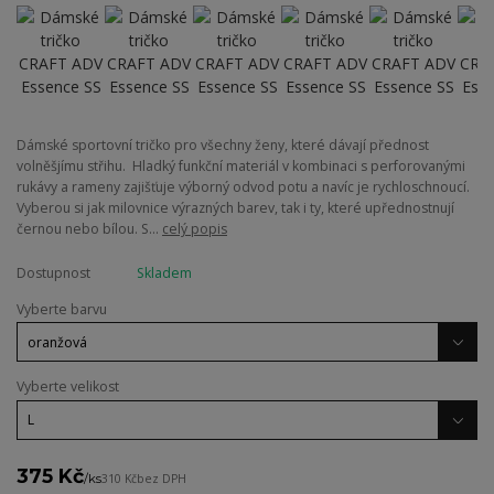
Dámské sportovní tričko pro všechny ženy, které dávají přednost
volněšjímu střihu. Hladký funkční materiál v kombinaci s perforovanými
rukávy a rameny zajišťuje výborný odvod potu a navíc je rychloschnoucí.
Vyberou si jak milovnice výrazných barev, tak i ty, které upřednostnují
černou nebo bílou. S...
celý popis
Dostupnost
Skladem
Vyberte barvu
Vyberte velikost
375 Kč
/
ks
310 Kč
bez DPH