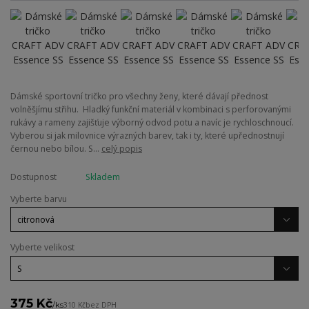
Dámské sportovní tričko pro všechny ženy, které dávají přednost
volněšjímu střihu. Hladký funkční materiál v kombinaci s perforovanými
rukávy a rameny zajišťuje výborný odvod potu a navíc je rychloschnoucí.
Vyberou si jak milovnice výrazných barev, tak i ty, které upřednostnují
černou nebo bílou. S...
celý popis
Dostupnost
Skladem
Vyberte barvu
Vyberte velikost
375 Kč
/
ks
310 Kč
bez DPH