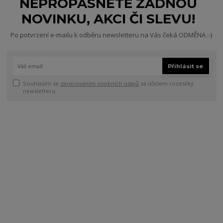
NEPROPÁSNĚTE ŽÁDNOU
NOVINKU, AKCI ČI SLEVU!
Po potvrzení e-mailu k odběru newsletteru na Vás čeká ODMĚNA :-)
Přihlásit se
Souhlasím se
zpracováním osobních údajů
za účelem rozesílky
newsletteru.