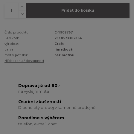
Přidat do košíku
Číslo produktu:
C-1908767
EAN kód:
7318573302364
výrobce:
Craft
barva:
limetková
motiv potisku:
bez motivu
Hlídat cenu / dostupnost
Doprava již od 60,-
na výdejní místa
Osobní zkušenosti
Dlouholetý prodej v kamenné prodejně
Poradíme s výběrem
telefon, e-mail, chat