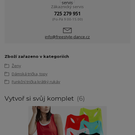
Zákaznický servis
725 279 951
(Po-Pá 9:00-15.00)
info@freestyle-dance.cz
Zboží zařazeno v kategoriích
Ženy
Dámská trička, topy
Funkční trička krátký rukáv
Vytvoř si svůj komplet
6