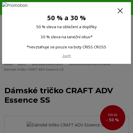
6.-16.8.26. DOVOLENÁ !!! 50 % SLEVA na všechno oblečení a doplňky !!!
30 % SLEVA na taneční obuv*!!!
50 % a 30 %
725 279 951
(Po-Pá 9:00-15.00)
50 % sleva na oblečení a doplňky
0
0 Kč
30 % sleva na taneční obuv*
*nevztahuje se pouze na boty CRISS CROSS
Menu
Zavřít
Úvod
Ženy
Dámská trička, topy
Funkční trička krátký rukáv
Dámské tričko CRAFT ADV Essence SS
Dámské tričko CRAFT ADV
Essence SS
750 Kč
- 50 %