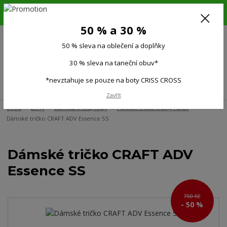
6.-16.8.26. DOVOLENÁ !!! 50 % SLEVA na všechno oblečení a doplňky !!!
30 % SLEVA na taneční obuv*!!!
50 % a 30 %
725 279 951
(Po-Pá 9:00-15.00)
50 % sleva na oblečení a doplňky
0
0 Kč
30 % sleva na taneční obuv*
*nevztahuje se pouze na boty CRISS CROSS
Menu
Zavřít
Úvod
Ženy
Dámská trička, topy
Funkční trička krátký rukáv
Dámské tričko CRAFT ADV Essence SS
Dámské tričko CRAFT ADV
Essence SS
750 Kč
- 50 %