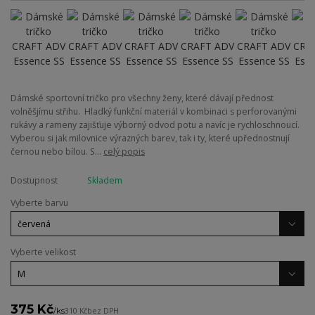
Dámské sportovní tričko pro všechny ženy, které dávají přednost
volněšjímu střihu. Hladký funkční materiál v kombinaci s perforovanými
rukávy a rameny zajišťuje výborný odvod potu a navíc je rychloschnoucí.
Vyberou si jak milovnice výrazných barev, tak i ty, které upřednostnují
černou nebo bílou. S...
celý popis
Dostupnost
Skladem
Vyberte barvu
Vyberte velikost
375 Kč
/
ks
310 Kč
bez DPH