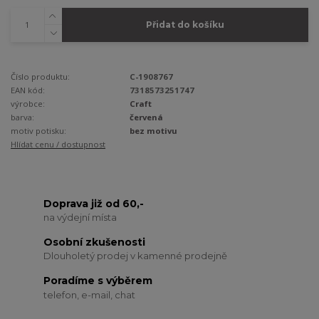
Přidat do košíku
Číslo produktu:
C-1908767
EAN kód:
7318573251747
výrobce:
Craft
barva:
červená
motiv potisku:
bez motivu
Hlídat cenu / dostupnost
Doprava již od 60,-
na výdejní místa
Osobní zkušenosti
Dlouholetý prodej v kamenné prodejně
Poradíme s výběrem
telefon, e-mail, chat