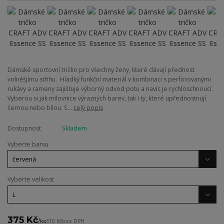
Dámské sportovní tričko pro všechny ženy, které dávají přednost
volněšjímu střihu. Hladký funkční materiál v kombinaci s perforovanými
rukávy a rameny zajišťuje výborný odvod potu a navíc je rychloschnoucí.
Vyberou si jak milovnice výrazných barev, tak i ty, které upřednostnují
černou nebo bílou. S...
celý popis
Dostupnost
Skladem
Vyberte barvu
Vyberte velikost
375 Kč
/
ks
310 Kč
bez DPH