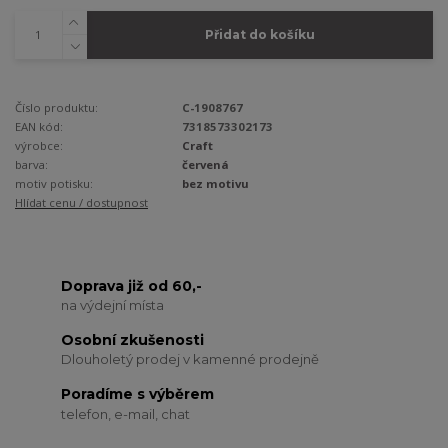
Přidat do košíku
Číslo produktu:
C-1908767
EAN kód:
7318573302173
výrobce:
Craft
barva:
červená
motiv potisku:
bez motivu
Hlídat cenu / dostupnost
Doprava již od 60,-
na výdejní místa
Osobní zkušenosti
Dlouholetý prodej v kamenné prodejně
Poradíme s výběrem
telefon, e-mail, chat