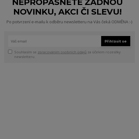
NEPROPÁSNĚTE ŽÁDNOU
NOVINKU, AKCI ČI SLEVU!
Po potvrzení e-mailu k odběru newsletteru na Vás čeká ODMĚNA :-)
Přihlásit se
Souhlasím se
zpracováním osobních údajů
za účelem rozesílky
newsletteru.