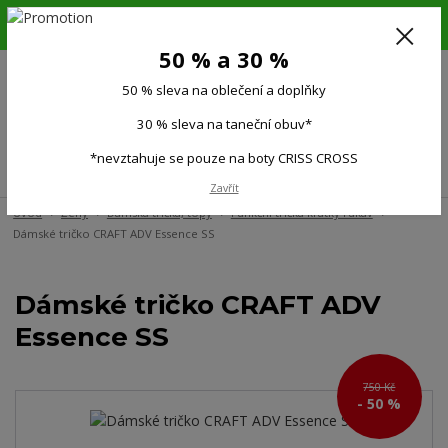
6.-16.8.26. DOVOLENÁ !!! 50 % SLEVA na všechno oblečení a doplňky !!!
30 % SLEVA na taneční obuv*!!!
50 % a 30 %
725 279 951
(Po-Pá 9:00-15.00)
50 % sleva na oblečení a doplňky
0
0 Kč
30 % sleva na taneční obuv*
*nevztahuje se pouze na boty CRISS CROSS
Menu
Zavřít
Úvod
Ženy
Dámská trička, topy
Funkční trička krátký rukáv
Dámské tričko CRAFT ADV Essence SS
Dámské tričko CRAFT ADV
Essence SS
750 Kč
- 50 %