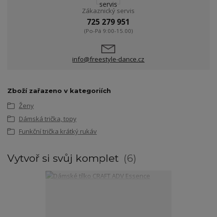
Zákaznický servis
725 279 951
(Po-Pá 9:00-15.00)
info@freestyle-dance.cz
Zboží zařazeno v kategoriích
Ženy
Dámská trička, topy
Funkční trička krátký rukáv
Vytvoř si svůj komplet
6