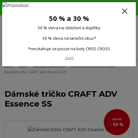
6.-16.8.26. DOVOLENÁ !!! 50 % SLEVA na všechno oblečení a doplňky !!!
30 % SLEVA na taneční obuv*!!!
50 % a 30 %
725 279 951
(Po-Pá 9:00-15.00)
50 % sleva na oblečení a doplňky
0
0 Kč
30 % sleva na taneční obuv*
*nevztahuje se pouze na boty CRISS CROSS
Menu
Zavřít
Úvod
Ženy
Dámská trička, topy
Funkční trička krátký rukáv
Dámské tričko CRAFT ADV Essence SS
Dámské tričko CRAFT ADV
Essence SS
750 Kč
- 50 %