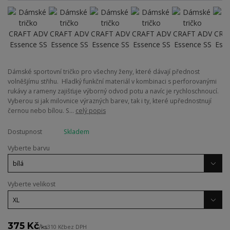
Dámské sportovní tričko pro všechny ženy, které dávají přednost
volněšjímu střihu. Hladký funkční materiál v kombinaci s perforovanými
rukávy a rameny zajišťuje výborný odvod potu a navíc je rychloschnoucí.
Vyberou si jak milovnice výrazných barev, tak i ty, které upřednostnují
černou nebo bílou. S...
celý popis
Dostupnost
Skladem
Vyberte barvu
Vyberte velikost
375 Kč
/
ks
310 Kč
bez DPH