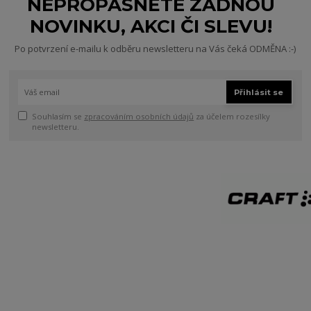
NEPROPÁSNĚTE ŽÁDNOU
NOVINKU, AKCI ČI SLEVU!
Po potvrzení e-mailu k odběru newsletteru na Vás čeká ODMĚNA :-)
Přihlásit se
Souhlasím se
zpracováním osobních údajů
za účelem rozesílky
newsletteru.