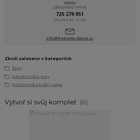
Zákaznický servis
725 279 951
(Po-Pá 9:00-15.00)
info@freestyle-dance.cz
Zboží zařazeno v kategoriích
Ženy
Dámská trička, topy
Funkční trička krátký rukáv
Vytvoř si svůj komplet
6