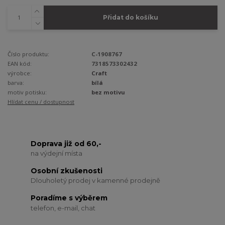
Přidat do košíku
Číslo produktu:
C-1908767
EAN kód:
7318573302432
výrobce:
Craft
barva:
bílá
motiv potisku:
bez motivu
Hlídat cenu / dostupnost
Doprava již od 60,-
na výdejní místa
Osobní zkušenosti
Dlouholetý prodej v kamenné prodejně
Poradíme s výběrem
telefon, e-mail, chat