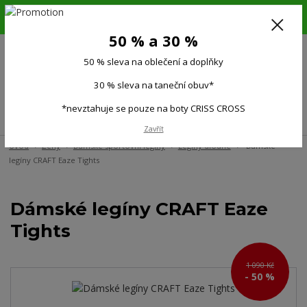
6.-16.8.26. DOVOLENÁ !!! 50 % SLEVA na všechno oblečení a doplňky !!!
30 % SLEVA na taneční obuv*!!!
50 % a 30 %
725 279 951
(Po-Pá 9:00-15.00)
50 % sleva na oblečení a doplňky
0
0 Kč
30 % sleva na taneční obuv*
*nevztahuje se pouze na boty CRISS CROSS
Menu
Zavřít
Úvod
Ženy
Dámské sportovní legíny
Legíny dlouhé
Dámské
legíny CRAFT Eaze Tights
Dámské legíny CRAFT Eaze
Tights
1 090 Kč
- 50 %