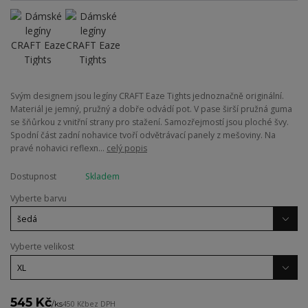
Svým designem jsou legíny CRAFT Eaze Tights jednoznačně originální.
Materiál je jemný, pružný a dobře odvádí pot. V pase širší pružná guma
se šňůrkou z vnitřní strany pro stažení. Samozřejmostí jsou ploché švy.
Spodní část zadní nohavice tvoří odvětrávací panely z mešoviny. Na
pravé nohavici reflexn...
celý popis
Dostupnost
Skladem
Vyberte barvu
Vyberte velikost
545 Kč
/
ks
450 Kč
bez DPH