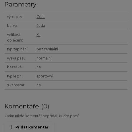
Parametry
výrobce
Craft
barva
šedá
velikost
XL
oblečení
typ zapínání
bez zapínání
výška pasu
normální
bezešvé
ne
typ legín
sportovní
s kapsami
ne
Komentáře
0
Zatím nikdo komentář nepřidal. Buďte první.
Přidat komentář