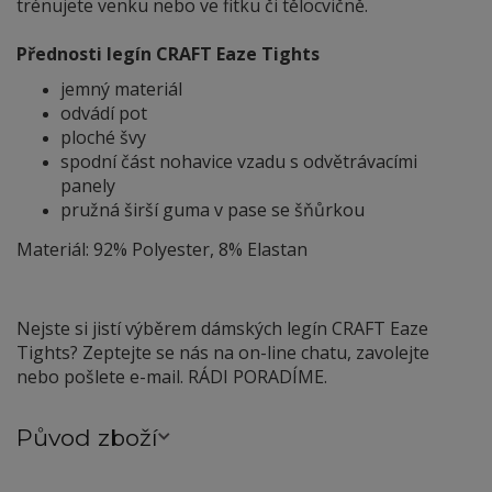
trénujete venku nebo ve fitku či tělocvičně.
Přednosti legín CRAFT Eaze Tights
jemný materiál
odvádí pot
ploché švy
spodní část nohavice vzadu s odvětrávacími
panely
pružná širší guma v pase se šňůrkou
Materiál: 92% Polyester, 8% Elastan
Nejste si jistí výběrem dámských legín CRAFT Eaze
Tights? Zeptejte se nás na on-line chatu, zavolejte
nebo pošlete e-mail. RÁDI PORADÍME.
Původ zboží