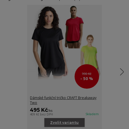
990 Kč
- 50 %
Dámské funkční tričko CRAFT Breakaway
Sportovní čel
Two
Nanoweight
495 Kč
145 Kč
/
ks
/
ks
Skladem
409 Kč
bez DPH
120 Kč
bez DPH
Zvolit variantu
Zv