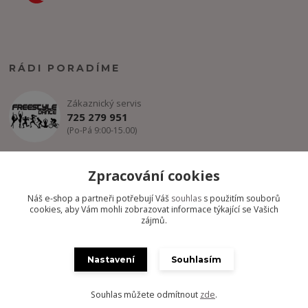
RÁDI PORADÍME
Zákaznický servis
725 279 951
(Po-Pá 9:00-15.00)
info@freestyle-dance.cz
Zpracování cookies
Náš e-shop a partneři potřebují Váš
souhlas
s použitím souborů
cookies, aby Vám mohli zobrazovat informace týkající se Vašich
zájmů.
Nastavení
Souhlasím
Copyright @ FREESTYLE-DANCE.CZ 2012-2024 - Všechny práva
vyhrazena
Souhlas můžete odmítnout
zde
.
Vytvořeno na
Eshop-rychle.cz