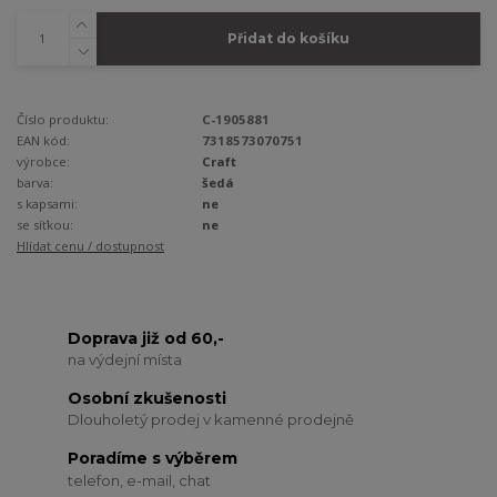
Přidat do košíku
Číslo produktu:
C-1905881
EAN kód:
7318573070751
výrobce:
Craft
barva:
šedá
s kapsami:
ne
se síťkou:
ne
Hlídat cenu / dostupnost
Doprava již od 60,-
na výdejní místa
Osobní zkušenosti
Dlouholetý prodej v kamenné prodejně
Poradíme s výběrem
telefon, e-mail, chat