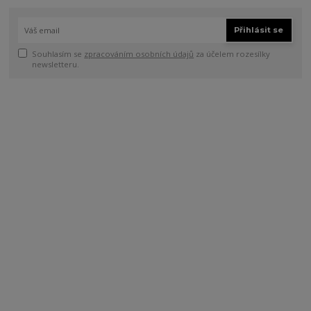
Přihlásit se
Souhlasím se
zpracováním osobních údajů
za účelem rozesílky
newsletteru.