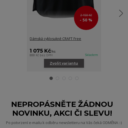
2 150 Kč
- 50 %
Dámská cyklosukně CRAFT Free
Dámské 3/4 le
1 075 Kč
675 Kč
/
ks
/
ks
Skladem
888 Kč
bez DPH
558 Kč
bez DPH
Zvolit variantu
Zv
NEPROPÁSNĚTE ŽÁDNOU
NOVINKU, AKCI ČI SLEVU!
Po potvrzení e-mailu k odběru newsletteru na Vás čeká ODMĚNA :-)