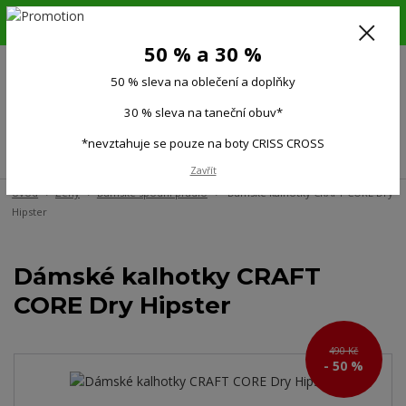
6.-16.8.26. DOVOLENÁ !!! 50 % SLEVA na všechno oblečení a doplňky !!!
30 % SLEVA na taneční obuv*!!!
50 % a 30 %
725 279 951
(Po-Pá 9:00-15.00)
50 % sleva na oblečení a doplňky
0
0 Kč
30 % sleva na taneční obuv*
*nevztahuje se pouze na boty CRISS CROSS
Menu
Zavřít
Úvod
Ženy
Dámské spodní prádlo
Dámské kalhotky CRAFT CORE Dry
Hipster
Dámské kalhotky CRAFT
CORE Dry Hipster
490 Kč
- 50 %