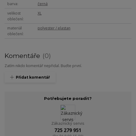
barva
černá
velikost
XL
oblečení
materiál
polyester / elastan
oblečení
Komentáře
0
Zatím nikdo komentář nepřidal. Buďte první.
Přidat komentář
Potřebujete poradit?
Zákaznický servis
725 279 951
(Po-Pá 9:00-15.00)