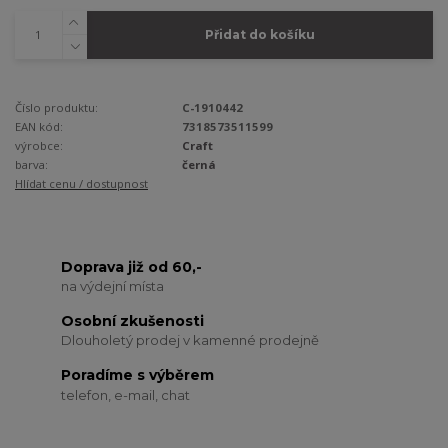
Přidat do košíku
Číslo produktu:
C-1910442
EAN kód:
7318573511599
výrobce:
Craft
barva:
černá
Hlídat cenu / dostupnost
Doprava již od 60,-
na výdejní místa
Osobní zkušenosti
Dlouholetý prodej v kamenné prodejně
Poradíme s výběrem
telefon, e-mail, chat