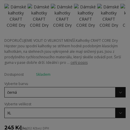
DOPORUČUJEME VOLIT O VELIKOST MENŠÍ.Kalhotky CRAFT CORE Dry
Hipster jsou spodní kalhotky se střihem hodně podobným klasickým
kalhotkám, na stehnech jsou vykrojené ale mají snížený pas. Jsou z
prodyšného rychloschnoucího materiálu, který skvěle odvádí pot. Širší
guma v pase dobře drží. Ideální i pro ...
celý popis
Dostupnost
Skladem
Vyberte barvu
Vyberte velikost
245 Kč
/
ks
202 Kč
bez DPH