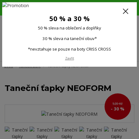
6.-16.8.26. DOVOLENÁ !!! 50 % SLEVA na všechno oblečení a doplňky !!!
30 % SLEVA na taneční obuv*!!!
50 % a 30 %
725 279 951
(Po-Pá 9:00-15.00)
50 % sleva na oblečení a doplňky
0
0 Kč
30 % sleva na taneční obuv*
*nevztahuje se pouze na boty CRISS CROSS
Menu
Zavřít
Úvod
Taneční boty
Taneční ťapky NEOFORM
Taneční ťapky NEOFORM
520 Kč
- 30 %