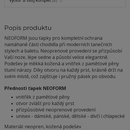
Vytvoř si svůj komplet
6
Popis produktu
NEOFORM jsou ťapky pro kompletní ochrana
namáhané části chodidla při moderních tanečních
stylech a baletu. Neoprenové provedení se přizpůsobí
Vaší noze, lépe sedne a působí velice elegantně.
Podešev je měkká kožená a vnitřek z paměťové pěny
tlumí nárazy. Díky otvoru na každý prst, krásně drží na
svém místě, což zajišťuje i pružný pásek po obvodu.
Přednosti ťapek NEOFORM
vnitřěk z paměťové pěny
otvor zvlášť pro každý prst
přizpůsobivé neoprenové provedení
unisex - dámské, pánské, dětské - dívčí i chlapecké
Materiál: neopren, kožená podešev