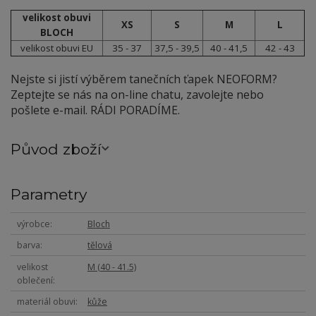
velikost obuvi
XS
S
M
L
BLOCH
velikost obuvi EU
35 - 37
37,5 - 39,5
40 - 41,5
42 - 43
Nejste si jistí výběrem tanečních ťapek NEOFORM?
Zeptejte se nás na on-line chatu, zavolejte nebo
pošlete e-mail. RÁDI PORADÍME.
Původ zboží
Parametry
výrobce
Bloch
barva
tělová
velikost
M (40 - 41.5)
oblečení
materiál obuvi
kůže