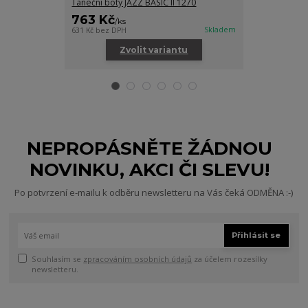
Taneční boty JAZZ BASIC II 1270
Dámské tanečn
763 Kč
294 Kč
/
ks
/
ks
Skladem
631 Kč
bez DPH
243 Kč
bez DPH
Zvolit variantu
Zv
NEPROPÁSNĚTE ŽÁDNOU
NOVINKU, AKCI ČI SLEVU!
Po potvrzení e-mailu k odběru newsletteru na Vás čeká ODMĚNA :-)
Přihlásit se
Souhlasím se
zpracováním osobních údajů
za účelem rozesílky
newsletteru.