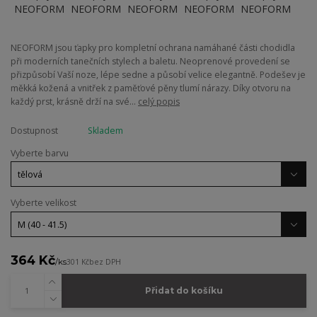
NEOFORM jsou ťapky pro kompletní ochrana namáhané části chodidla
při moderních tanečních stylech a baletu. Neoprenové provedení se
přizpůsobí Vaší noze, lépe sedne a působí velice elegantně. Podešev je
měkká kožená a vnitřek z paměťové pěny tlumí nárazy. Díky otvoru na
každý prst, krásně drží na své...
celý popis
Dostupnost
Skladem
Vyberte barvu
Vyberte velikost
364 Kč
/
ks
301 Kč
bez DPH
Přidat do košíku