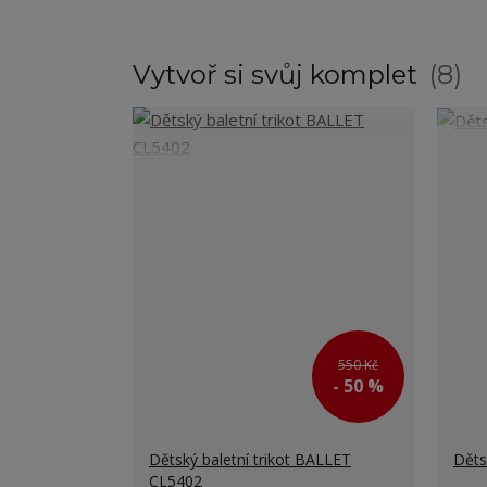
Vytvoř si svůj komplet
8
550 Kč
- 50 %
Dětský baletní trikot BALLET
Děts
CL5402