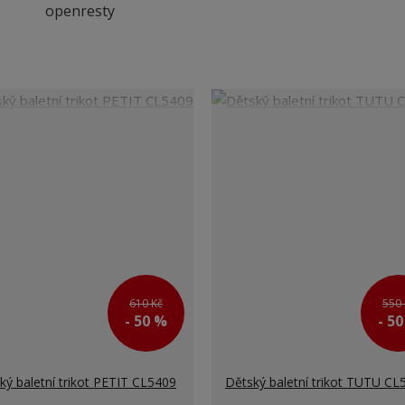
openresty
610 Kč
550 
- 50 %
- 5
ký baletní trikot PETIT CL5409
Dětský baletní trikot TUTU CL