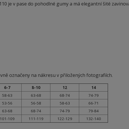
0 je v pase do pohodlné gumy a má elegantní šité zavinová
evně označeny na nákresu v přiložených fotografiích.
6-7
8-10
12
14
58-63
63-68
68-74
74-79
53-56
56-58
58-63
66-71
63-68
68-74
74-79
79-84
101-109
111-119
122-129
132-140