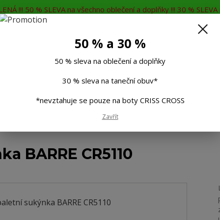
ENÁ !!! 50 % SLEVA na všechno oblečení a doplňky !!! 30 % SLEVA n
MĚNA
KONTAKTY
Rádi Vám poradíme
7
50 % a 30 %
Hleda
50 % sleva na oblečení a doplňky
30 % sleva na taneční obuv*
Muži
Děti
Taneční boty
Doplňky
*nevztahuje se pouze na boty CRISS CROSS
Zavřít
ká baletní sukýnka BARRE CR5110
nka BARRE CR5110