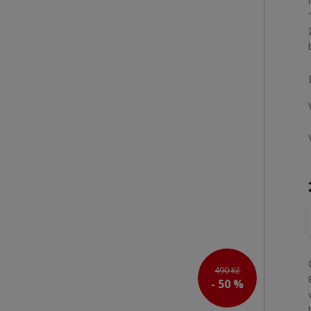
490 Kč
- 50 %