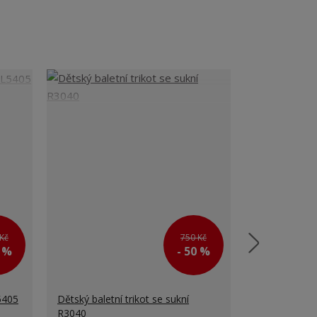
Kč
750 Kč
0 %
- 50 %
5405
Dětský baletní trikot se sukní
Dětské taneč
R3040
ARISE