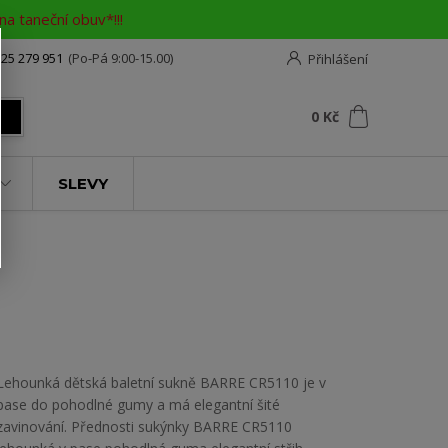
a taneční obuv*!!!
25 279 951
(Po-Pá 9:00-15.00)
Přihlášení
0
ks
za
0 Kč
t
SLEVY
Lehounká dětská baletní sukně BARRE CR5110 je v
pase do pohodlné gumy a má elegantní šité
zavinování. Přednosti sukýnky BARRE CR5110