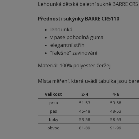
Lehounká dětská baletní sukně BARRE CR511
Přednosti sukýnky BARRE CR5110
lehounká
v pase pohodlná guma
elegantní střih
"falešné" zavinování
Materiál: 100% polyester žeržej
Místa měření, která uvádí tabulka jsou bar
velikost
2-4
4-6
prsa
51-53
53-58
pas
45-48
48-53
boky
53-58
58-63
obvod
81-89
91-99