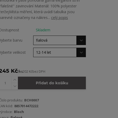
lehounká v pase pohodlná guma elegantní střih
"falešné" zavinování Materiál: 100% polyester
žeržejMísta měření, která uvádí tabulka jsou
barevně označeny na nákres...
celý popis
Dostupnost
Skladem
Vyberte barvu
Vyberte velikost
245 Kč
/
ks
202 Kč
bez DPH
Přidat do košíku
Číslo produktu:
BCH0007
EAN kód:
8857014472222
výrobce:
Bloch
barva:
fialová