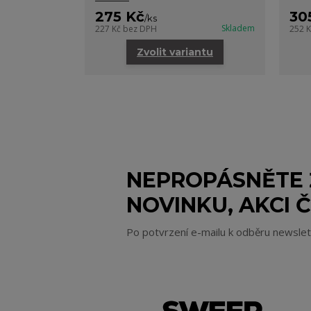
275 Kč
30
/
ks
Skladem
227 Kč
bez DPH
252 
Zvolit variantu
NEPROPÁSNĚTE
NOVINKU, AKCI Č
Po potvrzení e-mailu k odběru newsle