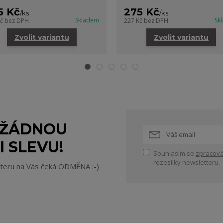
5 Kč
275 Kč
/
ks
/
ks
Skladem
Sk
Kč
bez DPH
227 Kč
bez DPH
Zvolit variantu
Zvolit variantu
 ŽÁDNOU
I SLEVU!
Souhlasím se
zpracová
rozesílky newsletteru.
tteru na Vás čeká ODMĚNA :-)