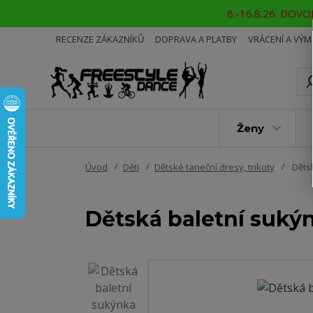
6.-16.8.26. DOVOL
RECENZE ZÁKAZNÍKŮ
DOPRAVA A PLATBY
VRÁCENÍ A VÝ
Ženy
Úvod
Děti
Dětské taneční dresy, trikoty
Děts
Dětská baletní suký