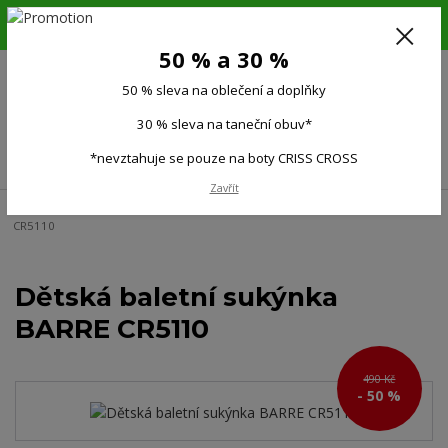
6.-16.8.26. DOVOLENÁ !!! 50 % SLEVA na všechno oblečení a doplňky !!!
30 % SLEVA na taneční obuv*!!!
50 % a 30 %
725 279 951
(Po-Pá 9:00-15.00)
50 % sleva na oblečení a doplňky
0
0 Kč
30 % sleva na taneční obuv*
Menu
*nevztahuje se pouze na boty CRISS CROSS
Zavřít
Úvod
Děti
Dětské taneční dresy, trikoty
Dětská baletní sukýnka BARRE
CR5110
Dětská baletní sukýnka
BARRE CR5110
490 Kč
- 50 %