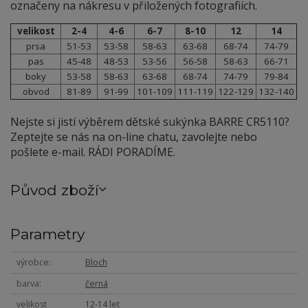
označeny na nákresu v přiložených fotografiích.
velikost
2-4
4-6
6-7
8-10
12
14
prsa
51-53
53-58
58-63
63-68
68-74
74-79
pas
45-48
48-53
53-56
56-58
58-63
66-71
boky
53-58
58-63
63-68
68-74
74-79
79-84
obvod
81-89
91-99
101-109
111-119
122-129
132-140
Nejste si jistí výběrem dětské sukýnka BARRE CR5110?
Zeptejte se nás na on-line chatu, zavolejte nebo
pošlete e-mail. RÁDI PORADÍME.
Původ zboží
Parametry
výrobce
Bloch
barva
černá
velikost
12-14 let