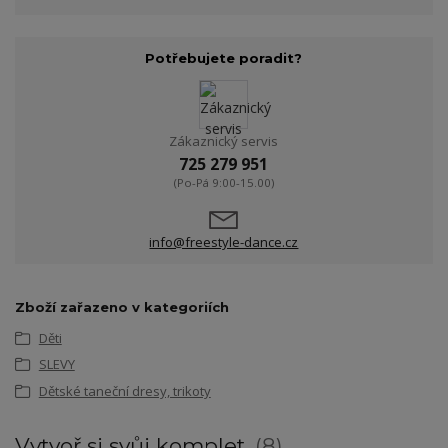
Potřebujete poradit?
Zákaznický servis
725 279 951
(Po-Pá 9:00-15.00)
info@freestyle-dance.cz
Zboží zařazeno v kategoriích
Děti
SLEVY
Dětské taneční dresy, trikoty
Vytvoř si svůj komplet
8