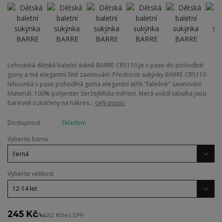
Lehounká dětská baletní sukně BARRE CR5110 je v pase do pohodlné
gumy a má elegantní šité zavinování. Přednosti sukýnky BARRE CR5110
lehounká v pase pohodlná guma elegantní střih "falešné" zavinování
Materiál: 100% polyester žeržejMísta měření, která uvádí tabulka jsou
barevně označeny na nákres...
celý popis
Dostupnost
Skladem
Vyberte barvu
Vyberte velikost
245 Kč
/
ks
202 Kč
bez DPH