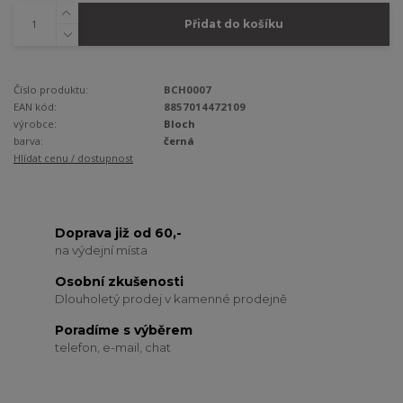
Přidat do košíku
Číslo produktu:
BCH0007
EAN kód:
8857014472109
výrobce:
Bloch
barva:
černá
Hlídat cenu / dostupnost
Doprava již od 60,-
na výdejní místa
Osobní zkušenosti
Dlouholetý prodej v kamenné prodejně
Poradíme s výběrem
telefon, e-mail, chat