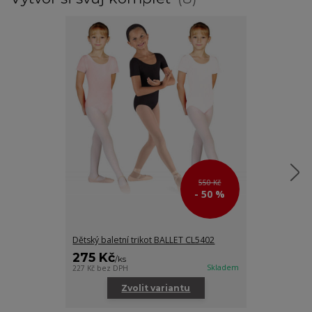
550 Kč
- 50 %
Dětský baletní trikot BALLET CL5402
Dětský baletní
275 Kč
305 Kč
/
ks
/
ks
Skladem
227 Kč
bez DPH
252 Kč
bez DPH
Zvolit variantu
Zv