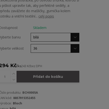
celokožená podrážka, po obvodu šňůrka, kterou si
u piškot upravíte tak, aby perfektně seděly, a
vpředu zavážete do mašličky, gumička kolem
kotníku a vnitřní textilní...
celý popis
Dostupnost
Skladem
Vyberte barvu
Vyberte velikost
294 Kč
/
ks
243 Kč
bez DPH
Přidat do košíku
Číslo produktu:
BCH0005A
EAN kód:
8857015352455
výrobce:
Bloch
barva:
bílá