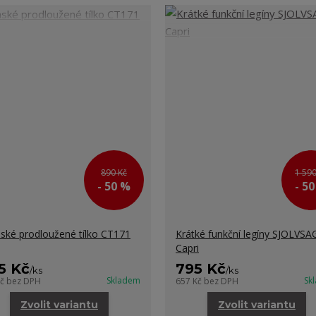
890 Kč
1 590
- 50 %
- 5
ké prodloužené tílko CT171
Krátké funkční legíny SJOLVSA
Capri
5 Kč
795 Kč
/
ks
/
ks
Skladem
Sk
Kč
bez DPH
657 Kč
bez DPH
Zvolit variantu
Zvolit variantu