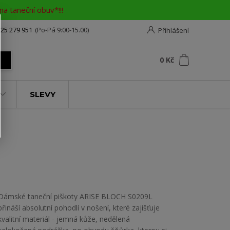
a taneční obuv*!!!
25 279 951
(Po-Pá 9:00-15.00)
Přihlášení
0
ks
za
0 Kč
t
SLEVY
Dámské taneční piškoty ARISE BLOCH S0209L
přináší absolutní pohodlí v nošení, které zajišťuje
kvalitní materiál - jemná kůže, nedělená