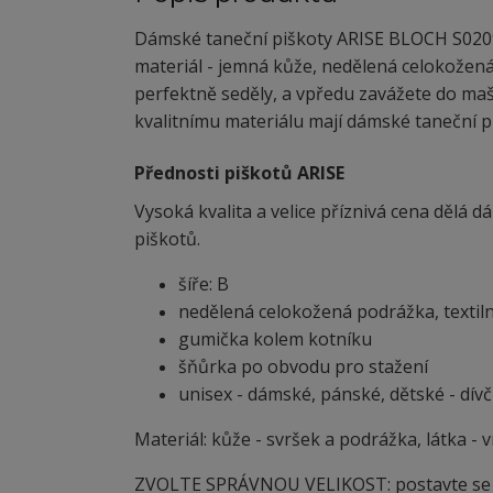
Dámské taneční piškoty ARISE BLOCH S0209L 
materiál - jemná kůže, nedělená celokožená
perfektně seděly, a vpředu zavážete do mašli
kvalitnímu materiálu mají dámské taneční pi
Přednosti piškotů ARISE
Vysoká kvalita a velice příznivá cena dělá
piškotů.
šíře: B
nedělená celokožená podrážka, textiln
gumička kolem kotníku
šňůrka po obvodu pro stažení
unisex - dámské, pánské, dětské - dívč
Materiál: kůže - svršek a podrážka, látka - 
ZVOLTE SPRÁVNOU VELIKOST: postavte se na 