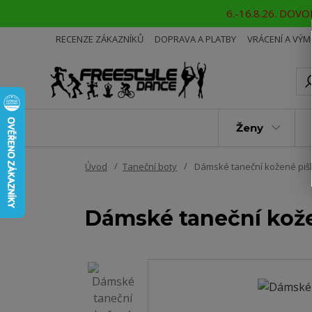
6.-16.8.26. DOVOL
RECENZE ZÁKAZNÍKŮ
DOPRAVA A PLATBY
VRÁCENÍ A VÝ
Ženy
Úvod
Taneční boty
Dámské taneční kožené piš
Dámské taneční kože