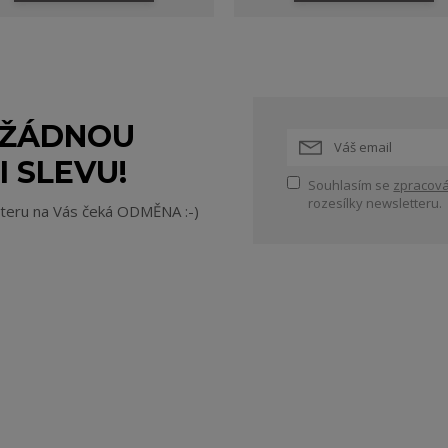
 ŽÁDNOU
I SLEVU!
Souhlasím se
zpracová
rozesílky newsletteru.
tteru na Vás čeká ODMĚNA :-)