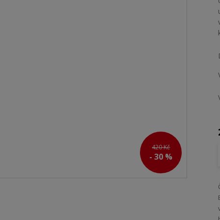
420 Kč
- 30 %