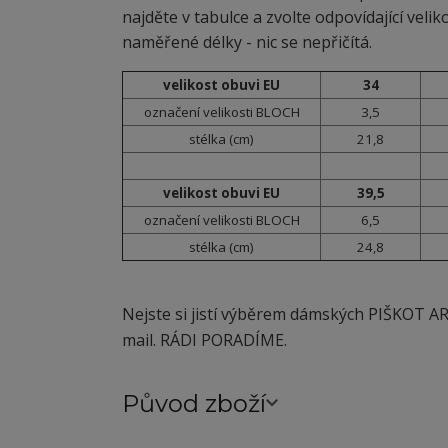
najděte v tabulce a zvolte odpovídající veli
naměřené délky - nic se nepřičítá.
velikost obuvi EU
34
označení velikosti BLOCH
3,5
stélka (cm)
21,8
velikost obuvi EU
39,5
označení velikosti BLOCH
6,5
stélka (cm)
24,8
Nejste si jistí výběrem dámských PIŠKOT ARI
mail. RÁDI PORADÍME.
Původ zboží