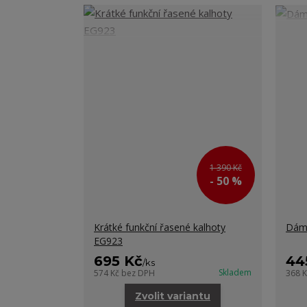
1 390 Kč
- 50 %
Krátké funkční řasené kalhoty
Dáms
EG923
695 Kč
44
/
ks
Skladem
574 Kč
bez DPH
368 
Zvolit variantu