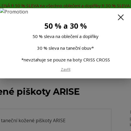
ENÁ !!! 50 % SLEVA na všechno oblečení a doplňky !!! 30 % SLEVA n
MĚNA
KONTAKTY
Rádi Vám poradíme
7
50 % a 30 %
Hleda
50 % sleva na oblečení a doplňky
30 % sleva na taneční obuv*
Muži
Děti
Taneční boty
Doplňky
*nevztahuje se pouze na boty CRISS CROSS
Zavřít
koty ARISE
né piškoty ARISE