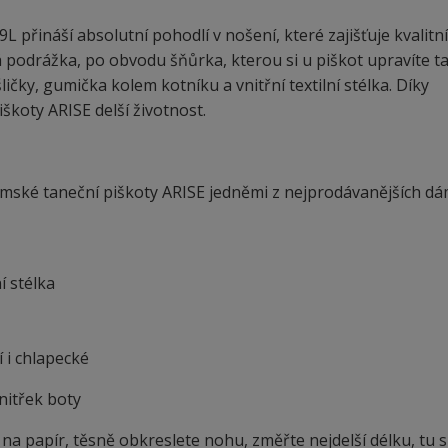
přináší absolutní pohodlí v nošení, které zajišťuje kvalitní
 podrážka, po obvodu šňůrka, kterou si u piškot upravíte ta
čky, gumička kolem kotníku a vnitřní textilní stélka. Díky
škoty ARISE delší životnost.
 dámské taneční piškoty ARISE jedněmi z nejprodávanějších d
í stélka
í i chlapecké
vnitřek boty
papír, těsně obkreslete nohu, změřte nejdelší délku, tu s