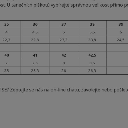
kost. U tanečních piškotů vybírejte správnou velikost přímo p
35
36
37
38
39
4
4,5
5
5,5
6
22,3
22,8
23,3
23,8
24,5
40
41
42
42,5
7
7,5
8
8,5
25
25,3
26
26,3
SE? Zeptejte se nás na on-line chatu, zavolejte nebo pošlet