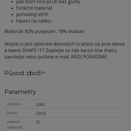
pas tvoří širší pruh bez gumy
funkční materiál
pohodlný střih
řasení na zadku
Materiál: 82% polyester, 18% elastan
Nejste si jistí výběrem dámských kraťasů na pole dance
a twerk SHAPE IT? Zeptejte se nás na on-line chatu,
zavolejte nebo pošlete e-mail. RÁDI PORADÍME.
Původ zboží
Parametry
výrobce
2skin
barva
černá
velikost
M
oblečení