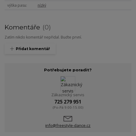
výška pasu
nízký
Komentáře
0
Zatím nikdo komentář nepřidal. Buďte první.
Přidat komentář
Potřebujete poradit?
Zákaznický servis
725 279 951
(Po-Pá 9:00-15.00)
info@freestyle-dance.cz