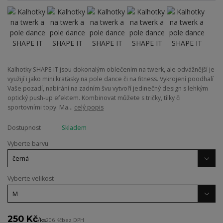
Kalhotky SHAPE IT jsou dokonalým oblečením na twerk, ale odvážnější je
využijí i jako mini kraťasky na pole dance či na fitness. Vykrojení poodhalí
Vaše pozadí, nabírání na zadním švu vytvoří jedinečný design s lehkým
optický push-up efektem. Kombinovat můžete s tričky, tílky či
sportovními topy. Ma...
celý popis
Dostupnost
Skladem
Vyberte barvu
Vyberte velikost
250 Kč
/
ks
206 Kč
bez DPH