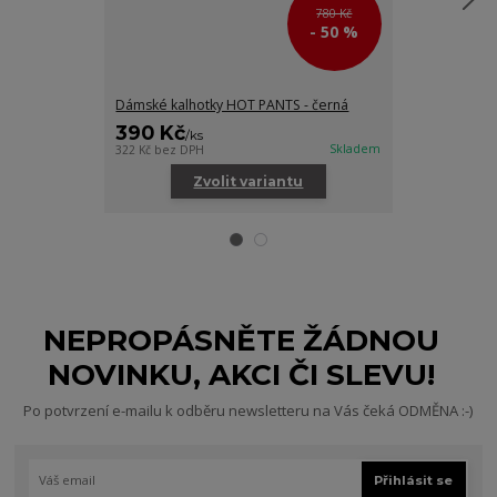
780 Kč
- 50 %
Dámské kalhotky HOT PANTS - černá
Dámské kalhot
390 Kč
415 Kč
/
ks
/
ks
Skladem
322 Kč
bez DPH
343 Kč
bez DPH
Zvolit variantu
Zv
NEPROPÁSNĚTE ŽÁDNOU
NOVINKU, AKCI ČI SLEVU!
Po potvrzení e-mailu k odběru newsletteru na Vás čeká ODMĚNA :-)
Přihlásit se