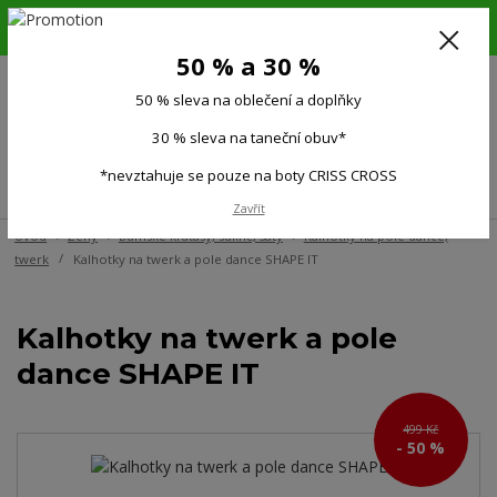
6.-16.8.26. DOVOLENÁ !!! 50 % SLEVA na všechno oblečení a doplňky !!!
30 % SLEVA na taneční obuv*!!!
50 % a 30 %
725 279 951
(Po-Pá 9:00-15.00)
50 % sleva na oblečení a doplňky
0
0 Kč
30 % sleva na taneční obuv*
*nevztahuje se pouze na boty CRISS CROSS
Menu
Zavřít
Úvod
Ženy
Dámské kraťasy, sukně, šaty
Kalhotky na pole dance,
twerk
Kalhotky na twerk a pole dance SHAPE IT
Kalhotky na twerk a pole
dance SHAPE IT
499 Kč
- 50 %