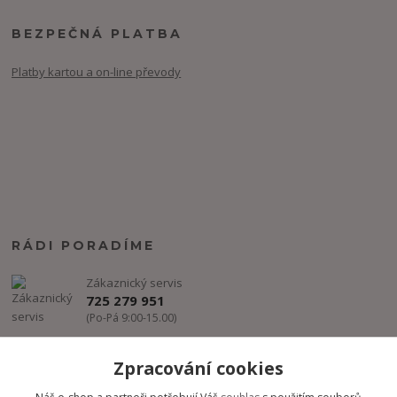
BEZPEČNÁ PLATBA
Platby kartou a on-line převody
RÁDI PORADÍME
Zákaznický servis
725 279 951
(Po-Pá 9:00-15.00)
info@freestyle-dance.cz
Zpracování cookies