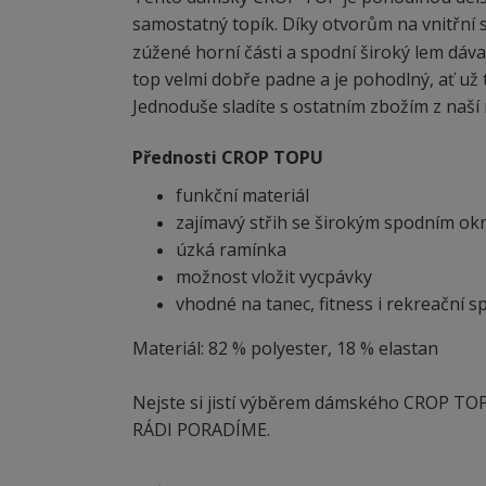
samostatný topík. Díky otvorům na vnitřní 
zúžené horní části a spodní široký lem dáv
top velmi dobře padne a je pohodlný, ať už t
Jednoduše sladíte s ostatním zbožím z naší n
Přednosti CROP TOPU
funkční materiál
zajímavý střih se širokým spodním ok
úzká ramínka
možnost vložit vycpávky
vhodné na tanec, fitness i rekreační s
Materiál: 82 % polyester, 18 % elastan
Nejste si jistí výběrem dámského CROP TOPU
RÁDI PORADÍME.