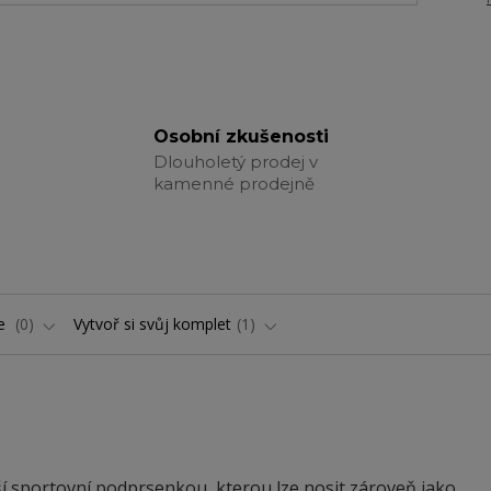
Osobní zkušenosti
Dlouholetý prodej v
kamenné prodejně
ře
0
Vytvoř si svůj komplet
1
 sportovní podprsenkou, kterou lze nosit zároveň jako