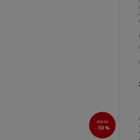
499 Kč
- 50 %