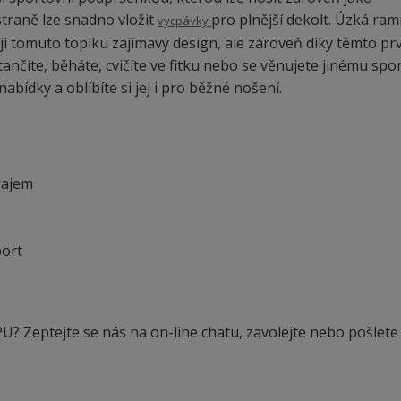
straně lze snadno vložit
pro plnější dekolt. Úzká ram
vycpávky
ají tomuto topíku zajímavý design, ale zároveň díky těmto p
ančíte, běháte, cvičíte ve fitku nebo se věnujete jinému spor
abídky a oblíbíte si jej i pro běžné nošení.
rajem
port
? Zeptejte se nás na on-line chatu, zavolejte nebo pošlete 