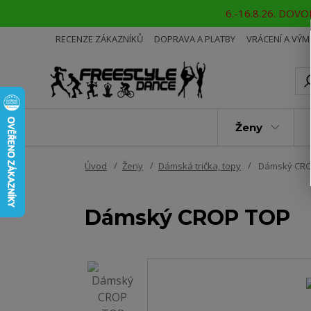
6.-16.8.26. DOVOL
RECENZE ZÁKAZNÍKŮ
DOPRAVA A PLATBY
VRÁCENÍ A VÝ
Ženy
Úvod
Ženy
Dámská trička, topy
Dámský CRO
Dámský CROP TOP