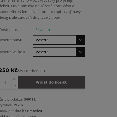
straně lze snadno vložit vycpávky pro plnější
dekolt. Úzká ramínka na zúžené horní části a
spodní široký lem dávají tomuto topíku zajímavý
design, ale zároveň díky ...
celý popis
Dostupnost
Skladem
Vyberte barvu
Vyberte velikost
250 Kč
/
ks
206 Kč
bez DPH
Přidat do košíku
Číslo produktu:
S00112
výrobce:
2skin
motiv potisku:
bez motivu
Hlídat cenu / dostupnost