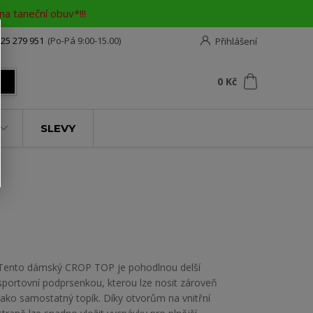
a taneční obuv*!!!
25 279 951
(Po-Pá 9:00-15.00)
Přihlášení
0
ks
za
0 Kč
t
SLEVY
Tento dámský CROP TOP je pohodlnou delší
sportovní podprsenkou, kterou lze nosit zároveň
jako samostatný topík. Díky otvorům na vnitřní