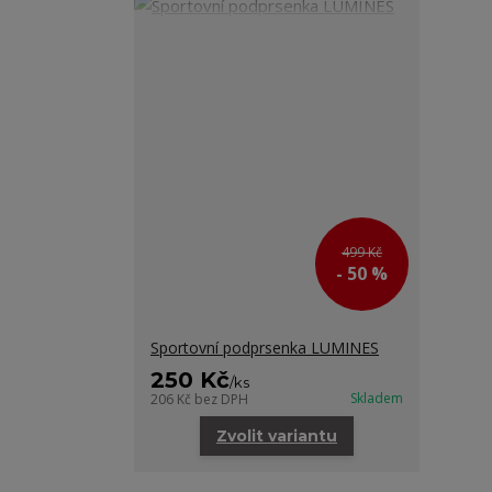
499 Kč
- 50 %
Sportovní podprsenka LUMINES
250 Kč
/
ks
Skladem
206 Kč
bez DPH
Zvolit variantu