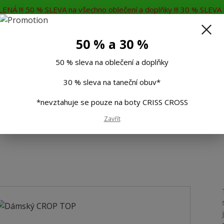
ENÁ !!! 50 % SLEVA na všechno oblečení a doplňky !!! 30 % SLEVA n
MĚNA
KONTAKTY
Rádi Vám poradíme
7
50 % a 30 %
Hleda
50 % sleva na oblečení a doplňky
30 % sleva na taneční obuv*
Muži
Děti
Taneční boty
Doplňky
*nevztahuje se pouze na boty CRISS CROSS
Zavřít
P TOP