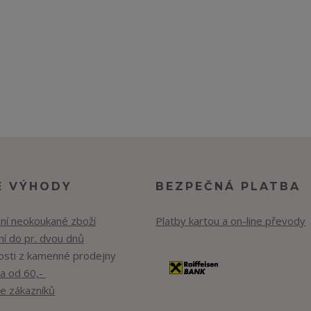
E VÝHODY
BEZPEČNÁ PLATBA
lní neokoukané zboží
Platby kartou a on-line převody
í do pr. dvou dnů
osti z kamenné prodejny
a od 60,-
e zákazníků