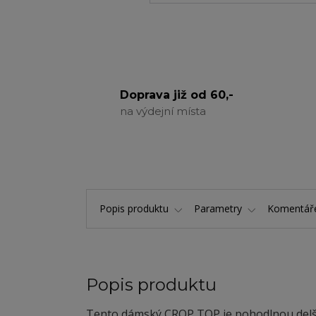
Doprava již od 60,-
na výdejní místa
Popis produktu
Parametry
Komentá
Popis produktu
Tento dámský CROP TOP je pohodlnou delší