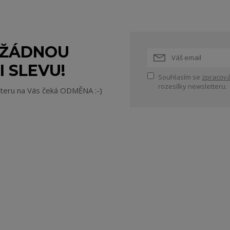
 ŽÁDNOU
I SLEVU!
Souhlasím se
zpracová
rozesílky newsletteru.
tteru na Vás čeká ODMĚNA :-)