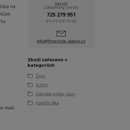
ínka na
Zákaznický servis
rvkům
725 279 951
tu.
(Po-Pá 9:00-15.00)
info@freestyle-dance.cz
Zboží zařazeno v
kategoriích
Ženy
SLEVY
Dámská trička, topy
Funkční tílka
e-mail.